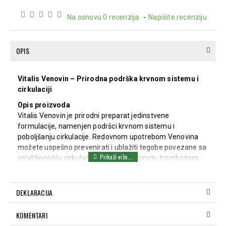
Na osnovu 0 recenzija.
-
Napišite recenziju
OPIS
Vitalis Venovin – Prirodna podrška krvnom sistemu i
cirkulaciji
Opis proizvoda
Vitalis Venovin je prirodni preparat jedinstvene
formulacije, namenjen podršci krvnom sistemu i
poboljšanju cirkulacije. Redovnom upotrebom Venovina
možete uspešno prevenirati i ublažiti tegobe povezane sa
oslabljenošću cirkulacije, arteriosklerozom, trombozom,
povišenim krvnim pritiskom, otvorenim ranama, pa čak i
gangrenom. Zahvaljujući svojim svojstvima, Venovin
prečišćava krvne sudove, uklanja štetne naslage sa
DEKLARACIJA
njihovih zidova i doprinosi vitalnosti i zdravlju.
KOMENTARI
Preparat se može koristiti preventivno i bez