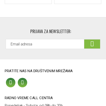
Način upotrebe
Konzumirati prema uputstvu na pakovanju ili prema
savetu stručnjaka.
PRIJAVA ZA NEWSLETTER:
PRATITE NAS NA DRUŠTVENIM MREŽAMA
RADNO VREME CALL CENTRA
Ponedeljak - Subota: od 08h do 20h