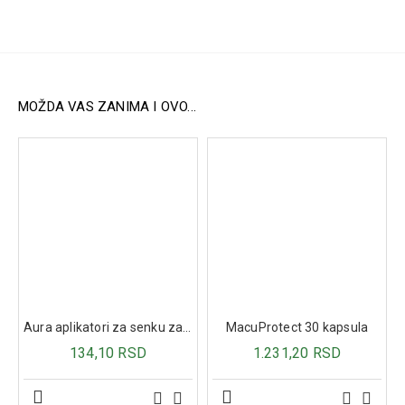
kontraindikacija, a spada u grupu najefikasnijih prirodnih
eliksira za očuvanje vitalnosti i zdravlja.
Preporučuje se za:
Osobe sa poremećajem periferne cirkulacije (hladne
ruke i noge).
MOŽDA VAS ZANIMA I OVO...
Osobe sa zakrečenjem krvnih sudova (arterioskleroza).
Osobe sa dubokom venskom trombozom.
Osobe sa povišenim krvnim pritiskom.
Osobe koje boluju od šećerne bolesti.
Osobe sa gangrenom.
Osobe sa otvorenim ranama (ulcus cruris).
Sastav
Crveno vino.
Neven.
Matičnjak.
Petrovac.
Aura aplikatori za senku za oči 3kom
MacuProtect 30 kapsula
Majčina dušica.
134,10 RSD
1.231,20 RSD
Hajdučka trava.
Kopriva.
Plućnjak.