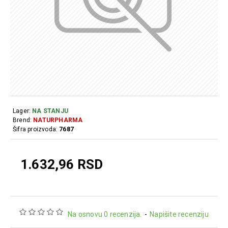
Lager:
NA STANJU
Brend:
NATURPHARMA
Šifra proizvoda:
7687
1.632,96 RSD
Na osnovu 0 recenzija.
-
Napišite recenziju