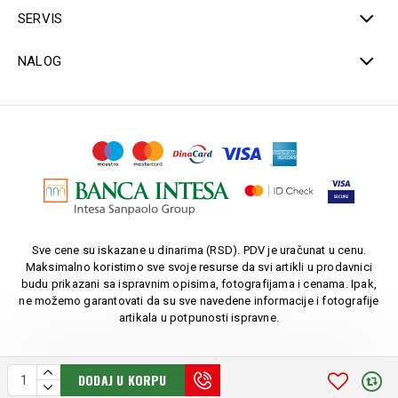
SERVIS
NALOG
Sve cene su iskazane u dinarima (RSD). PDV je uračunat u cenu.
Maksimalno koristimo sve svoje resurse da svi artikli u prodavnici
budu prikazani sa ispravnim opisima, fotografijama i cenama. Ipak,
ne možemo garantovati da su sve navedene informacije i fotografije
artikala u potpunosti ispravne.
DODAJ U KORPU
Copyright © 2010-
2026. AU LUKIĆ-LEK. Sva prava zadržana.