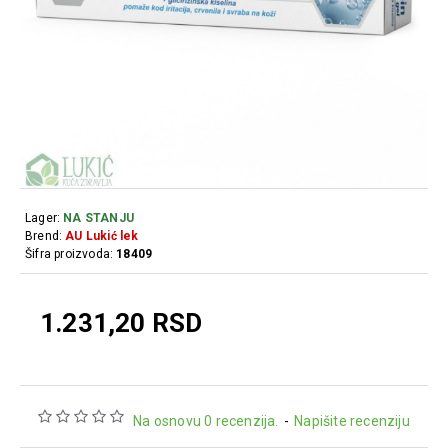
Lager:
NA STANJU
Brend:
AU Lukić lek
Šifra proizvoda:
18409
1.231,20 RSD
Na osnovu 0 recenzija.
-
Napišite recenziju