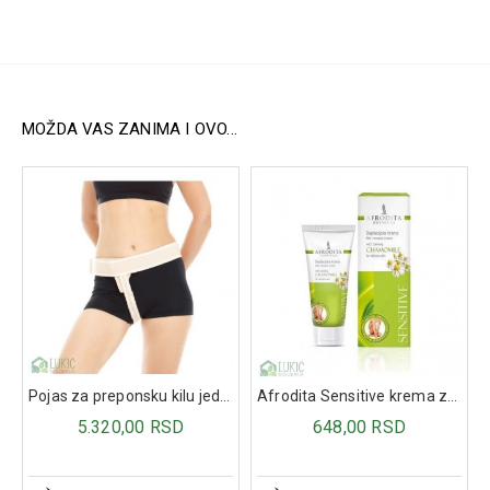
Sastav
Ektoin, glicirizinska kiselina, alantoin.
MOŽDA VAS ZANIMA I OVO...
Pojas za preponsku kilu jednostran L/D ML527
Afrodita Sensitive krema za depilaciju 100ml
5.320,00 RSD
648,00 RSD