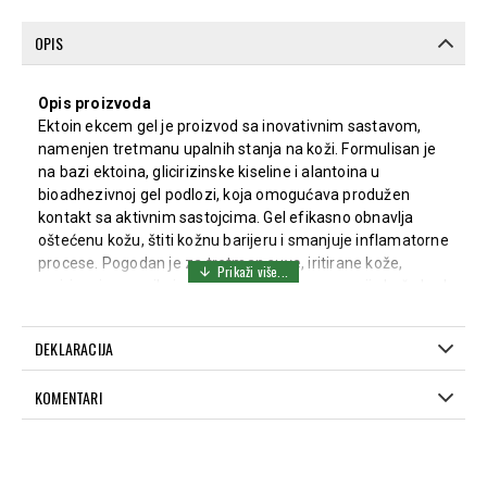
OPIS
Opis proizvoda
Ektoin ekcem gel je proizvod sa inovativnim sastavom,
namenjen tretmanu upalnih stanja na koži. Formulisan je
na bazi ektoina, glicirizinske kiseline i alantoina u
bioadhezivnoj gel podlozi, koja omogućava produžen
kontakt sa aktivnim sastojcima. Gel efikasno obnavlja
oštećenu kožu, štiti kožnu barijeru i smanjuje inflamatorne
procese. Pogodan je za tretman suve, iritirane kože,
smirivanje crvenila i svraba, kao i za regeneraciju kože kod
različitih dermatoloških stanja.
Preporučuje se kod:
DEKLARACIJA
Atopijskog dermatitisa
KOMENTARI
Kontaktnog dermatitisa
Psorijaze
Promena na koži praćenih svrabom, crvenilom i
perutanjem