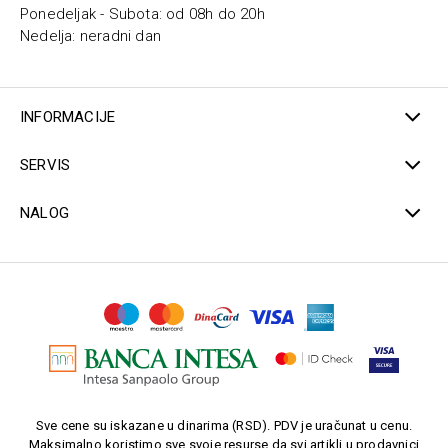
Ponedeljak - Subota: od 08h do 20h
Nedelja: neradni dan
INFORMACIJE
SERVIS
NALOG
Sve cene su iskazane u dinarima (RSD). PDV je uračunat u cenu.
Maksimalno koristimo sve svoje resurse da svi artikli u prodavnici