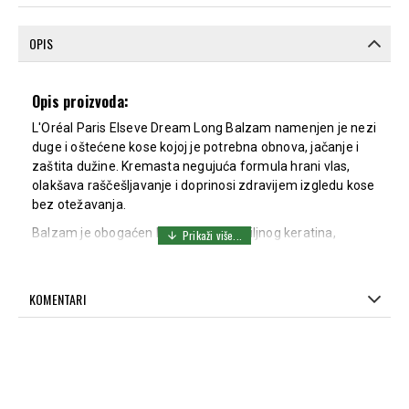
OPIS
Opis proizvoda:
L'Oréal Paris Elseve Dream Long Balzam namenjen je nezi
duge i oštećene kose kojoj je potrebna obnova, jačanje i
zaštita dužine. Kremasta negujuća formula hrani vlas,
olakšava raščešljavanje i doprinosi zdravijem izgledu kose
bez otežavanja.
Balzam je obogaćen kombinacijom biljnog keratina,
vitamina i ricinusovog ulja koji pomažu obnovi kose duž
cele vlasi, jačanju vlakna i smanjenju pojave ispucalih
krajeva. Redovnom upotrebom kosa postaje mekša,
KOMENTARI
sjajnija i otpornija na oštećenja.
Delovanje:
Hrani i neguje dugu kosu
Pomaže obnovi oštećene vlasi