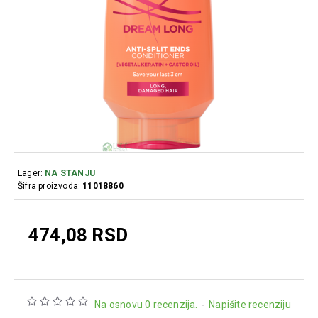
Lager:
NA STANJU
Šifra proizvoda:
11018860
474,08 RSD
Na osnovu 0 recenzija.
-
Napišite recenziju