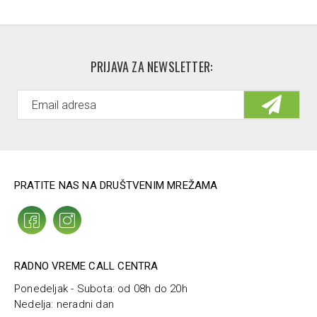
Trideceth-3, Trisodium HEDTA, Chlorhexidine Digluconate,
Dimethicone, Limonene, Panthenol, Benzyl Salicylate,
Linalool, Benzyl Alcohol, Alpha-Isomethyl Ionone, Tartaric
Acid, Geraniol, Cetyl Esters, Citronellol, Coumarin, Hexyl
PRIJAVA ZA NEWSLETTER:
Cinnamal, Parfum / Fragrance.
PRATITE NAS NA DRUŠTVENIM MREŽAMA
RADNO VREME CALL CENTRA
Ponedeljak - Subota: od 08h do 20h
Nedelja: neradni dan