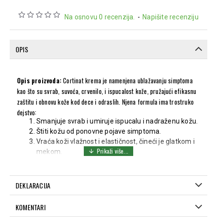
Na osnovu 0 recenzija.
-
Napišite recenziju
OPIS
Opis proizvoda:
Cortinat krema je namenjena ublažavanju simptoma
kao što su svrab, suvoća, crvenilo, i ispucalost kože, pružajući efikasnu
zaštitu i obnovu kože kod dece i odraslih. Njena formula ima trostruko
dejstvo:
Smanjuje svrab i umiruje ispucalu i nadraženu kožu.
Štiti kožu od ponovne pojave simptoma.
Vraća koži vlažnost i elastičnost, čineći je glatkom i
mekom.
Cortinat krema se preporučuje za ublažavanje tegoba
poput:
DEKLARACIJA
Crvenila, svraba, suvoće i ispucalosti kože lica i tela kod
dece i odraslih
KOMENTARI
Dermatitisa (atopijski, kontaktni, seboreični)