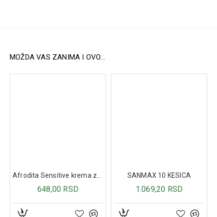
Celulaza: 1100 CU/g
Laktaza: 4000 ALU/g
Lipaza: 200 FIP/g
Način upotrebe:
Odrasli i deca starija od 12 godina:
MOŽDA VAS ZANIMA I OVO...
Tri puta dnevno uzimati 1–2 kapsule, u zavisnosti od
potreba i preporuke lekara.
Kapsule uzimati u toku ili neposredno posle obroka.
Afrodita Sensitive krema za depilaciju 100ml
SANMAX 10 KESICA
648,00 RSD
1.069,20 RSD