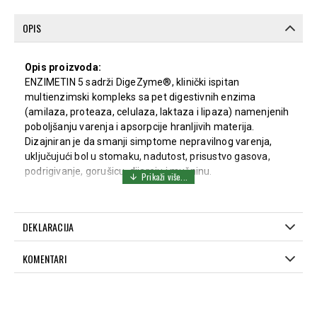
OPIS
Opis proizvoda:
ENZIMETIN 5 sadrži DigeZyme®, klinički ispitan
multienzimski kompleks sa pet digestivnih enzima
(amilaza, proteaza, celulaza, laktaza i lipaza) namenjenih
poboljšanju varenja i apsorpcije hranljivih materija.
Dizajniran je da smanji simptome nepravilnog varenja,
uključujući bol u stomaku, nadutost, prisustvo gasova,
podrigivanje, gorušicu, dijareju i mučninu.
Karakteristike:
✔ Ne sadrži enzime životinjskog porekla.
✔ Otporan na dejstvo želudačne kiseline.
DEKLARACIJA
✔ Poboljšava varenje i apsorpciju hranljivih materija iz
hrane.
KOMENTARI
Sastav (po kapsuli):
Alfa-amilaza: 24000 DU/g
Proteaza: 6000 PC/g