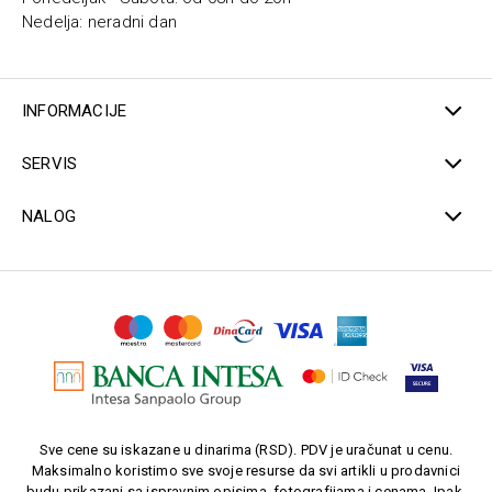
Nedelja: neradni dan
INFORMACIJE
SERVIS
NALOG
Sve cene su iskazane u dinarima (RSD). PDV je uračunat u cenu.
Maksimalno koristimo sve svoje resurse da svi artikli u prodavnici
budu prikazani sa ispravnim opisima, fotografijama i cenama. Ipak,