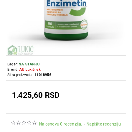
Lager:
NA STANJU
Brend:
AU Lukić lek
Šifra proizvoda:
11018956
1.425,60 RSD
Na osnovu 0 recenzija.
-
Napišite recenziju