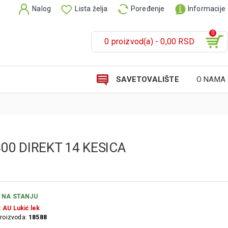
Nalog
Lista želja
Poređenje
Informacije
0
0 proizvod(a) - 0,00 RSD
SAVETOVALIŠTE
O NAMA
00 DIREKT 14 KESICA
NA STANJU
:
AU Lukić lek
proizvoda:
18588