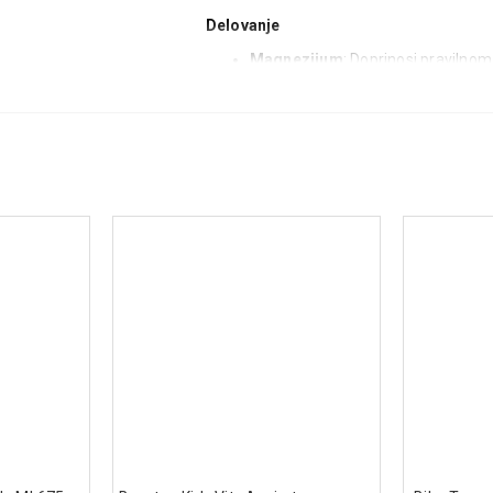
Delovanje
Magnezijum
: Doprinosi pravilnom
Vitamini B1, B2, B6 i B12
: Podrža
Vitamin C
: Štiti ćelije od oksidati
Vitamin D3
: Važan za pravilnu funk
Cink
: Pomaže u održavanju zdrav
Taurin i polifenoli
: Doprinose uku
Način upotrebe
Jednu kesicu dnevno popiti direktno bez 
jezik i pustiti da se rastvori.
Sastav
Magnezijum
Cink
Vitamini: B1, B2, B6, B12, C i D3
Taurin
Polifenoli