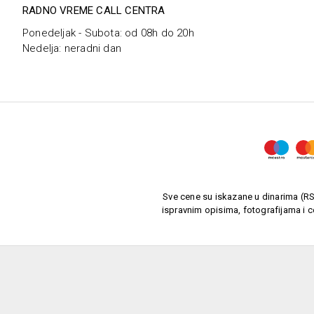
RADNO VREME CALL CENTRA
Ponedeljak - Subota: od 08h do 20h
Nedelja: neradni dan
Sve cene su iskazane u dinarima (RSD
ispravnim opisima, fotografijama i c