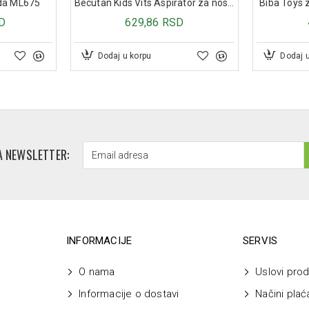
rda ML675
Becutan Kids Vits Aspirator za nos za bebe
Biba Toys z
D
629,86 RSD
Dodaj u korpu
Dodaj 
A NEWSLETTER:
INFORMACIJE
SERVIS
O nama
Uslovi prod
Informacije o dostavi
Načini plać