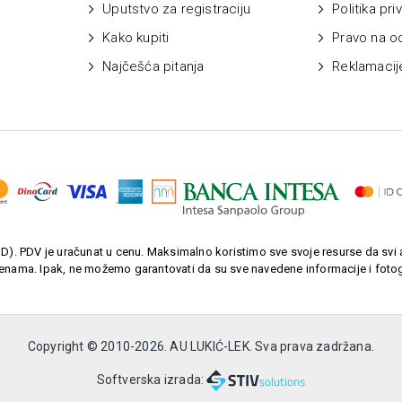
Uputstvo za registraciju
Politika pri
Kako kupiti
Pravo na o
Najčešća pitanja
Reklamacij
). PDV je uračunat u cenu. Maksimalno koristimo sve svoje resurse da svi a
enama. Ipak, ne možemo garantovati da su sve navedene informacije i fotogr
Copyright © 2010-
2026. AU LUKIĆ-LEK. Sva prava zadržana.
Softverska izrada: