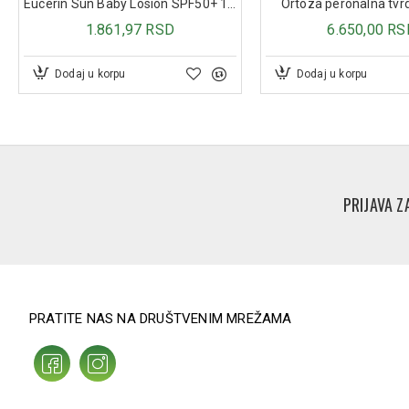
Eucerin Sun Baby Losion SPF50+ 150ml
Ortoza peronalna tv
1.861,97 RSD
6.650,00 RS
Dodaj u korpu
Dodaj u korpu
PRIJAVA Z
PRATITE NAS NA DRUŠTVENIM MREŽAMA