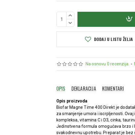
DODAJ U LISTU ŽELJA
Na osnovu 0 recenzija.
-
OPIS
DEKLARACIJA
KOMENTARI
Opis proizvoda
Biofar Magne Time 400 Direkt je dodatak
za smanjenje umora i iscrpljenosti. Ova
kompleksa, vitamina C i D3, cinka, taurin
Jedinstvena formula omogućava brzo i la
svakodnevnu upotrebu. Preparat je bez š