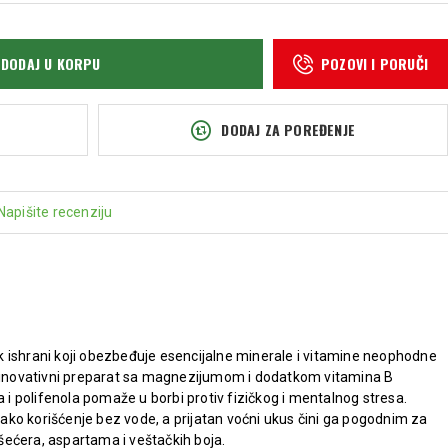
DODAJ U KORPU
POZOVI I PORUČI
DODAJ ZA POREĐENJE
Napišite recenziju
 ishrani koji obezbeđuje esencijalne minerale i vitamine neophodne
j inovativni preparat sa magnezijumom i dodatkom vitamina B
a i polifenola pomaže u borbi protiv fizičkog i mentalnog stresa.
ko korišćenje bez vode, a prijatan voćni ukus čini ga pogodnim za
ećera, aspartama i veštačkih boja.