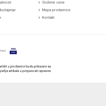
vatnosti
Snižene cene
dustajanje
Mapa prodavnice
e
Kontakt
rtikli u prodavnici budu prikazani sa
afije artikala u potpunosti ispravne.