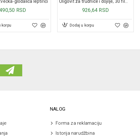
večka-glodalica leptirići
Oligovit za trudnice i dojilje, 30 film tableta
490,50 RSD
926,64 RSD
u korpu
Dodaj u korpu
NALOG
aje
Forma za reklamaciju
anja
Istorija narudžbina