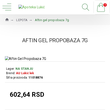
0
LEPOTA
Aftin gel propobaza 7g
AFTIN GEL PROPOBAZA 7G
Lager:
NA STANJU
Brend:
AU Lukić lek
Šifra proizvoda:
11018876
602,64 RSD