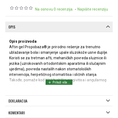
Na osnovu 0 recenzija.
-
Napišite recenziju
OPIS
Opis proizvoda
Aftin gel Propobaza® je prirodno rešenje za trenutno
ublažavanje bola i smanjenje upale sluzokože usne duplje.
Koristi se za tretman afti, mehaničkih povreda sluznice ili
jezika (uzrokovanih ortodontskim aparatima ili slučajnim
ujedima), povreda nastalih nakon stomatoloških
intervencija, herpetičnog stomatitisa i sličnih stanja.
Takođe, pomaže kod blažih oblika gingivitisa i angularnog
heilitisa (žvale).
Gel je formulisan na bazi bioadhezivnog polimera koji
formira mehaničku barijeru, štiti od mikroorganizama i
DEKLARACIJA
toksina, sprečava gubitak vlage, pospešuje zarastanje i
regeneraciju povređenih površina, i pruža produženi
KOMENTARI
kontakt na mestu primene.