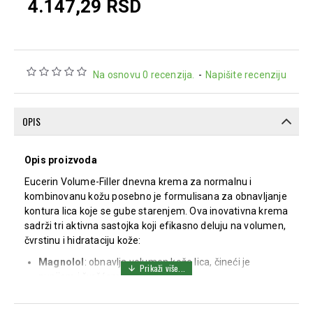
4.147,29 RSD
Na osnovu 0 recenzija.
-
Napišite recenziju
OPIS
Opis proizvoda
Eucerin Volume-Filler dnevna krema za normalnu i
kombinovanu kožu posebno je formulisana za obnavljanje
kontura lica koje se gube starenjem. Ova inovativna krema
sadrži tri aktivna sastojka koji efikasno deluju na volumen,
čvrstinu i hidrataciju kože:
Magnolol
: obnavlja volumen kože lica, čineći je
punijom i čvršćom.
Oligopeptidi
: podstiču sintezu kolagena, čime
povećavaju čvrstinu kože.