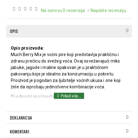
Na osnovu 0 recenzija.
-
Napišite recenziju
OPIS
Opis proizvoda:
Much Berry Mix je voćni pire koji predstavlja praktičnu i
zdravu prečicu do svežeg voća. Ovaj osvežavajući miks
jabuke, jagode i maline spakovan je u praktičnom
pakovanju koje je idealno za konzumaciju u pokretu.
Proizvod je pogodan za ljubitelje voćnih ukusa i one koji
žele da isprobaju jedinstvene kombinacije voća.
Prednosti proizvoda:
Prirodni voćni pire sa svežim ukusom.
Praktično pakovanje idealno za užinu tokom dana.
DEKLARACIJA
Pogodan za sve uzraste.
Sastav:
KOMENTARI
Voćna kaša jabuke: 69%