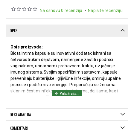
Na osnovu 0 recenzija.
-
Napišite recenziju
OPIS
Opis proizvoda:
Biota Intima kapsule su inovativni dodatak ishrani sa
četvorostrukim dejstvom, namenjene zaštiti i podršci
vaginalnom, urinarnom i probavnom traktu, uz jačanje
imunog sistema. Svojim specifičnim sastavom, kapsule
preveniraju bakterijske i gljivične infekcije, smiruju upalne
procese i podižu nivo energije. Preporučuju se ženama
sklonim čestim infekcijama, trudnicama, dojiljama, kao i
osobama na terapiji antibioticima ili kontraceptivima.
Biota Intima kapsule mogu koristiti i muškarci u
specifičnim indikacijama.
DEKLARACIJA
Prednosti proizvoda:
KOMENTARI
Štiti vaginalni, urinarni i probavni trakt od infekcija.