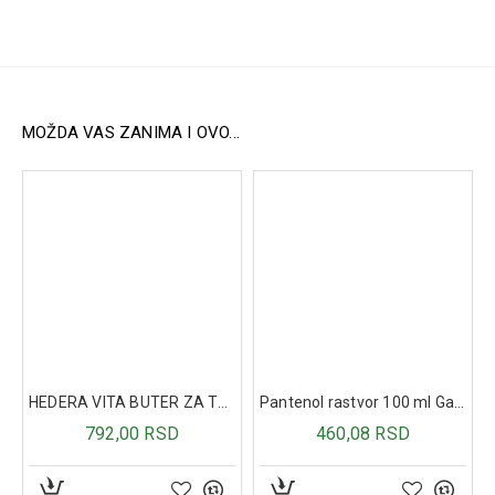
Jača imuni sistem i povećava otpornost organizma.
Smiruje upalne procese i podiže nivo energije.
Preporučuje se trudnicama i dojiljama za zdravlje bebe
i majke.
Pogodno za osobe na terapiji antibioticima,
kontraceptivima ili sa spiralom.
MOŽDA VAS ZANIMA I OVO...
Namenjeno ženama svih uzrasta, od tinejdžerskog do
pozne dobi.
Način upotrebe:
Uzimati jednu kapsulu dnevno, najbolje između obroka.
Sastav (po kapsuli):
Probiotske kulture:
Lactobacillus crispatus KS 127.1 (1x10⁹ cfu)
Lactobacillus gasseri LG050 (1x10⁹ cfu)
Lactobacillus jensenii KS121.1 (1x10⁹ cfu)
Lactobacillus reuteri LR92 (1x10⁹ cfu)
HEDERA VITA BUTER ZA TELO 200ML
Pantenol rastvor 100 ml Galenika
Lactobacillus rhamnosus IMC501 (1x10⁹ cfu)
792,00 RSD
460,08 RSD
Lactobacillus paracasei IMC502 (1x10⁹ cfu)
Laktoferin:
10 mg
Vitamin D3 (holekalciferol):
5 µg