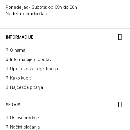
Ponedeljak - Subota: od 08h do 20h
Nedelja: neradni dan
INFORMACIJE
O nama
Informacije o dostavi
Uputstvo za registraciju
Kako kupiti
Najčešća pitanja
SERVIS
Uslovi prodaje
Načini plaćanja