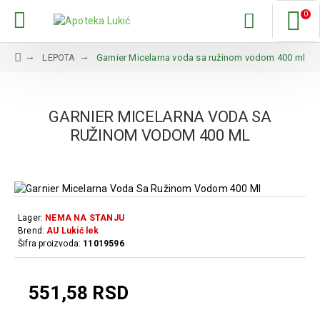
0
LEPOTA
Garnier Micelarna voda sa ružinom vodom 400 ml
GARNIER MICELARNA VODA SA
RUŽINOM VODOM 400 ML
Lager:
NEMA NA STANJU
Brend:
AU Lukić lek
Šifra proizvoda:
11019596
551,58 RSD