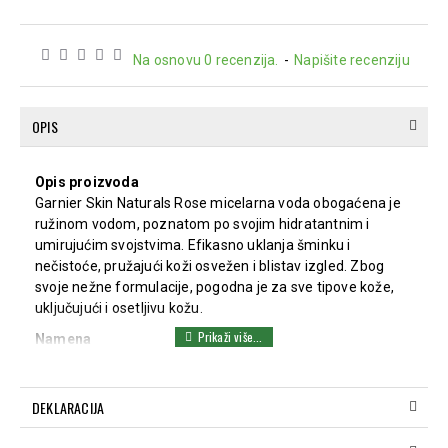
Na osnovu 0 recenzija.
-
Napišite recenziju
OPIS
Opis proizvoda
Garnier Skin Naturals Rose micelarna voda obogaćena je
ružinom vodom, poznatom po svojim hidratantnim i
umirujućim svojstvima. Efikasno uklanja šminku i
nečistoće, pružajući koži osvežen i blistav izgled. Zbog
svoje nežne formulacije, pogodna je za sve tipove kože,
uključujući i osetljivu kožu.
Namena
Garnier Skin Naturals Rose micelarna voda namenjena je
za efikasno uklanjanje šminke i nečistoća, dok
istovremeno hidrira i osvežava kožu. Idealna je za blagu i
DEKLARACIJA
prirodnu negu, ostavljajući kožu čistom, mekom i
blistavom.