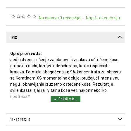
Na osnovu 0 recenzija.
-
Napišite recenziju
OPIS
Opis proizvoda:
Jedinstveno rešenje za obnovu 5 znakova oštećene kose:
gruba na dodir, lomljiva, dehidrirana, kruta i ispucalih
krajeva. Formula obogaćena sa 9% koncentrata za obnovu
sa Keratinom XS momentalno deluje, pružajući intenzivnu
negu i obnavljanje izuzetno oštećene kose. Rezultat je
svilenkasta, sjajna i vitalna kosa već nakon nekoliko
upotreba*.
Prednosti proizvoda:
Pomaže u obnavljanju 5 glavnih znakova oštećenja.
DEKLARACIJA
Kosa postaje mekša, sjajnija i lakša za oblikovanje.
Formulacija sa Keratinom XS pruža intenzivnu