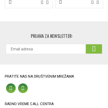
Citronellol, Alpha Isomethyl Ionone, Limonene, Hexyl
Cinnamal, Geraniol, Benzyl Salicylate, Eugenol, Benzyl
Alcohol.
PRIJAVA ZA NEWSLETTER:
PRATITE NAS NA DRUŠTVENIM MREŽAMA
RADNO VREME CALL CENTRA