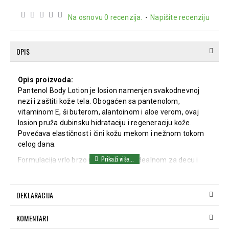
Na osnovu 0 recenzija.
-
Napišite recenziju
OPIS
Opis proizvoda:
Pantenol Body Lotion je losion namenjen svakodnevnoj
nezi i zaštiti kože tela. Obogaćen sa pantenolom,
vitaminom E, ši buterom, alantoinom i aloe verom, ovaj
losion pruža dubinsku hidrataciju i regeneraciju kože.
Povećava elastičnost i čini kožu mekom i nežnom tokom
celog dana.
Formulacija vrlo brzo upija, čineći je idealnom za decu i
odrasle. Pantenol Body Lotion balansira nivo vlage u koži
izloženoj sunčevoj svetlosti, vetru, hladnoći i vodi. Pruža
optimalnu negu osetljivoj koži, pre ili posle tuširanja.
DEKLARACIJA
Dejstvo:
KOMENTARI
Pantenol
pomaže u očuvanju prirodne vlažnosti,