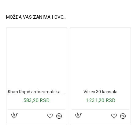
Način upotrebe:
MOŽDA VAS ZANIMA I OVO...
Ujutru i uveče, nakon upotrebe Puzzle sapuna ili gela za
umivanje, naneti losion na kožu lica pomoću tufera ili vate
laganim utapkavanjem. Ne ispirati. Može se koristiti
svakodnevno ili nekoliko puta nedeljno, u zavisnosti od
potreba kože.
Sastav:
Salicilna kiselina 0,2%, triclosan 0,2%, alantoin 0,1%.
Khan Rapid antireumatska mast 40 ml
Vitrex 30 kapsula
583,20 RSD
1.231,20 RSD