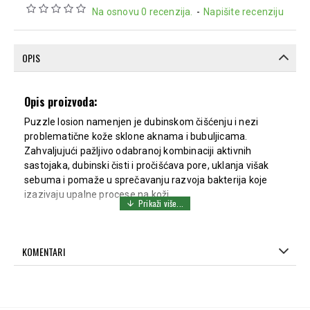
Na osnovu 0 recenzija.
-
Napišite recenziju
OPIS
Opis proizvoda:
Puzzle losion namenjen je dubinskom čišćenju i nezi
problematične kože sklone aknama i bubuljicama.
Zahvaljujući pažljivo odabranoj kombinaciji aktivnih
sastojaka, dubinski čisti i pročišćava pore, uklanja višak
sebuma i pomaže u sprečavanju razvoja bakterija koje
izazivaju upalne procese na koži.
Sadrži salicilnu kiselinu, triclosan i alantoin koji doprinose
čišćenju kože, smanjenju nepravilnosti i umirivanju
iritacija. Kožu ostavlja osveženom, čistom, mekom i
KOMENTARI
glatkom tokom celog dana.
Preporučuje se za kompletan tretman mladalačke i
masne kože, posebno kao priprema pre nanošenja Puzzle
kreme.