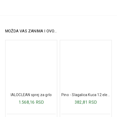
Sastav:
Glukozamin sulfat: 187,50 mg
Hondroitin sulfat: 150,00 mg
SAMe: 50,00 mg
Vitamin C: 12,00 mg
MOŽDA VAS ZANIMA I OVO...
Mangan glukonat: 0,75 mg
Vitamin D3: 2,50 mcg
Pakovanje:
30 kapsula.
IALOCLEAN sprej za grlo
Pino - Slagalica Kuca 12 elemenata
1.568,16 RSD
382,81 RSD