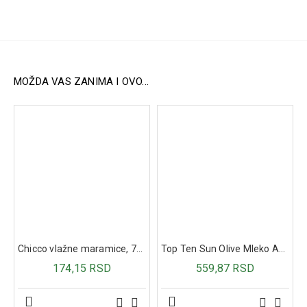
Štiti ćelije od slobodnih radikala.
Podržava pravilno lučenje hormona i funkciju mišića i
nervnog sistema.
Sprečava razvoj ateroskleroze i štiti srce i krvne
sudove.
Poboljšava apsorpciju selena i dodatno pojačava
MOŽDA VAS ZANIMA I OVO...
njegovo zaštitno dejstvo.
Preparat ne sadrži gluten, GMO, alergene ili druge
potencijalno štetne supstance.
Sastav:
30 µg selena (L-selenometionin)
10 mg vitamina E (tokoferol)
Način primene:
Deca iznad 12 godina: 1 tableta dnevno uz obrok.
Odrasli: 1–3 tablete dnevno uz obrok.
Chicco vlažne maramice, 72kom bez poklopca
Top Ten Sun Olive Mleko After Sun 200 ml
174,15 RSD
559,87 RSD