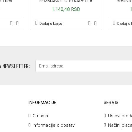
či 10ml
FEMMABIOTIC 10 KAPSULA
Bresiva
D
1.140,48 RSD
Dodaj u korpu
Dodaj u 
A NEWSLETTER:
INFORMACIJE
SERVIS
O nama
Uslovi prod
Informacije o dostavi
Načini plać