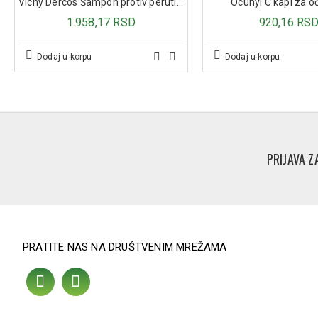
Vichy Dercos Šampon protiv peruti za normalnu/masnu kosu, 200 ml
Ocuhyl C kapi za o
1.958,17 RSD
920,16 RS
Dodaj u korpu
Dodaj u korpu
PRIJAVA Z
PRATITE NAS NA DRUŠTVENIM MREŽAMA