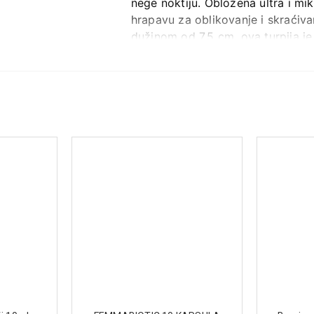
nege noktiju. Obložena ultra i mik
hrapavu za oblikovanje i skraćivan
dužinom od 7.5 cm, ova turpija je
pokretu.
Prednosti:
Visok kvalitet:
Solingen čeli
Elastična i izdržljiva:
Dizajnir
Safirna obloga:
Ultra i mikro 
Dve strane:
Hrapava strana za
Praktična veličina:
Dužina 7.5