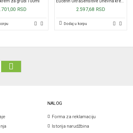
 krem za grudi 100ml
Eucerin UltraSensitive Dnevna krema protiv crvenila sa zelenim pigmentima 50ml
1.701,00 RSD
2.597,68 RSD
korpu
Dodaj u korpu
NALOG
aje
Forma za reklamaciju
anja
Istorija narudžbina