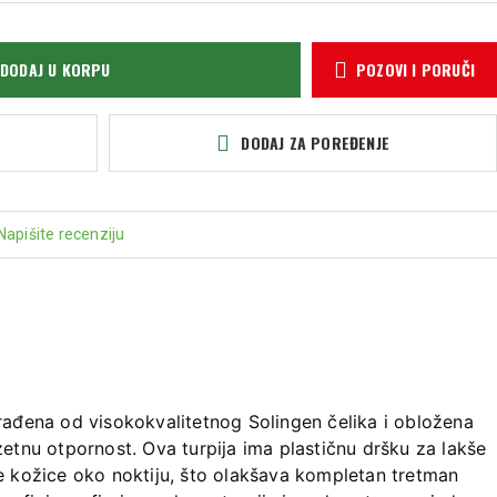
DODAJ U KORPU
POZOVI I PORUČI
DODAJ ZA POREĐENJE
Napišite recenziju
izrađena od visokokvalitetnog Solingen čelika i obložena
etnu otpornost. Ova turpija ima plastičnu dršku za lakše
 kožice oko noktiju, što olakšava kompletan tretman