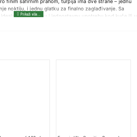
ro finim safirnim prahom, turpija ima dve strane – jednu
je noktiju, i jednu glatku za finalno zaglađivanje. Sa
 idealna za preciznu i jednostavnu upotrebu kod kuće ili u
k obložen hromom za dugotrajnost
ana za lako rukovanje
fini safirni prah za precizno oblikovanje
 skraćivanje, glatka za završno poliranje
 cm za lakše nošenje i upotrebu