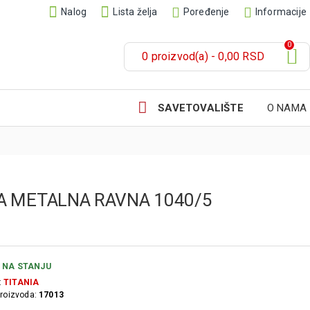
Nalog
Lista želja
Poređenje
Informacije
0
0 proizvod(a) - 0,00 RSD
SAVETOVALIŠTE
O NAMA
LA METALNA RAVNA 1040/5
NA STANJU
:
TITANIA
proizvoda:
17013