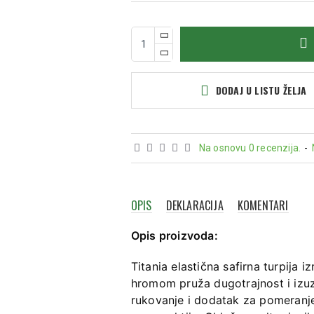
DODAJ U LISTU ŽELJA
Na osnovu 0 recenzija.
-
OPIS
DEKLARACIJA
KOMENTARI
Opis proizvoda:
Titania elastična safirna turpija 
hromom pruža dugotrajnost i izuz
rukovanje i dodatak za pomeranje