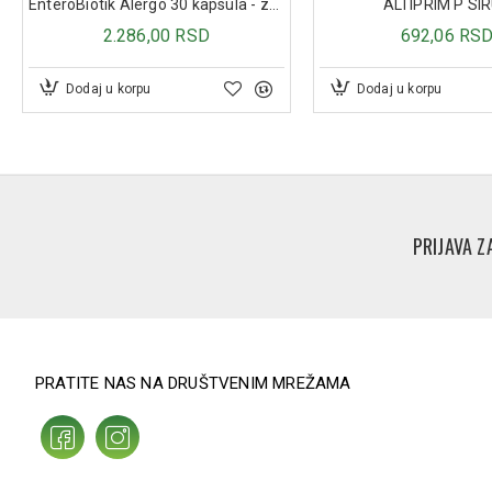
EnteroBiotik Alergo 30 kapsula - za sezonske alergije
ALTIPRIM P SI
2.286,00 RSD
692,06 RS
Dodaj u korpu
Dodaj u korpu
PRIJAVA Z
PRATITE NAS NA DRUŠTVENIM MREŽAMA