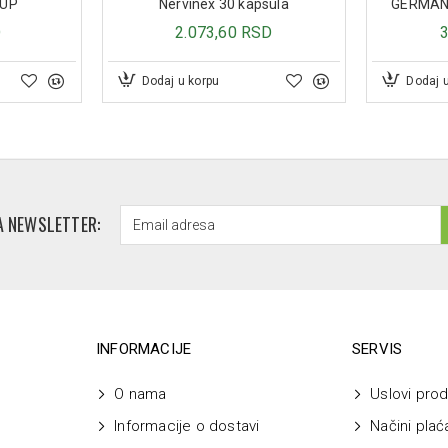
RUP
Nervinex 30 kapsula
GERMANI
D
2.073,60 RSD
Dodaj u korpu
Dodaj 
A NEWSLETTER:
INFORMACIJE
SERVIS
O nama
Uslovi prod
Informacije o dostavi
Načini plać