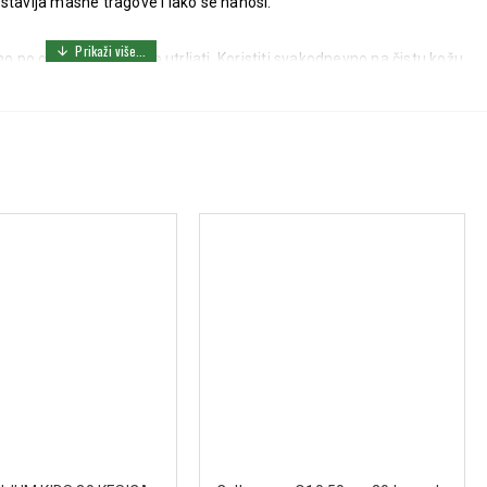
stavlja masne tragove i lako se nanosi.
o celom telu i blago utrljati. Koristiti svakodnevno na čistu kožu
že. Izbegavati kontakt sa očima. Samo za spoljnu upotrebu.
, PEG-100 Stearate, Cetyl Alcohol, Triisostearin, Sodium Carbomer,
col, Glycerin, Aloe Barbadensis, Lavandula Angustifolia, Panthenol,
yethanol, Methylparaben, Propylparaben, Butylparaben,