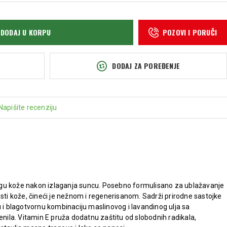
DODAJ U KORPU
POZOVI I PORUČI
DODAJ ZA POREĐENJE
Napišite recenziju
gu kože nakon izlaganja suncu. Posebno formulisano za ublažavanje
osti kože, čineći je nežnom i regenerisanom. Sadrži prirodne sastojke
u i blagotvornu kombinaciju maslinovog i lavandinog ulja sa
enila. Vitamin E pruža dodatnu zaštitu od slobodnih radikala,