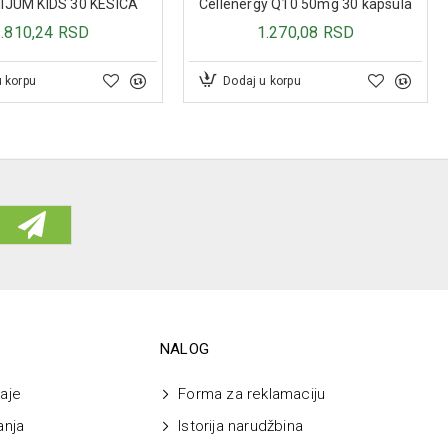
JUM KIDS 30 KESICA
Cellenergy Q10 50mg 30 kapsula
3.810,24 RSD
1.270,08 RSD
u korpu
Dodaj u korpu
NALOG
aje
Forma za reklamaciju
anja
Istorija narudžbina