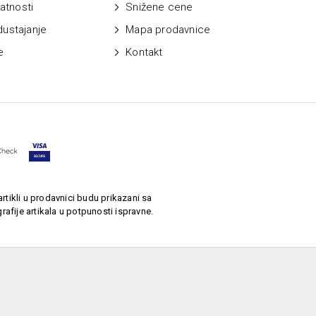
vatnosti
Snižene cene
dustajanje
Mapa prodavnice
e
Kontakt
rtikli u prodavnici budu prikazani sa
afije artikala u potpunosti ispravne.