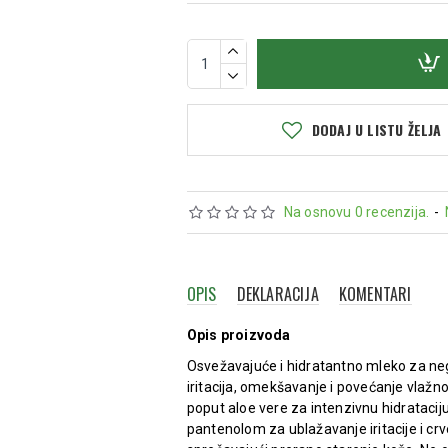
DODAJ U LISTU ŽELJA
Na osnovu 0 recenzija.
-
OPIS
DEKLARACIJA
KOMENTARI
Opis proizvoda
Osvežavajuće i hidratantno mleko za ne
iritacija, omekšavanje i povećanje vlažn
poput aloe vere za intenzivnu hidratacij
pantenolom za ublažavanje iritacije i crv