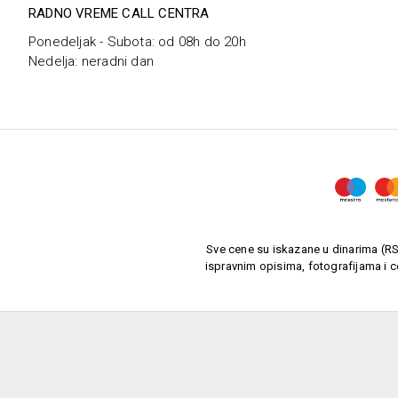
RADNO VREME CALL CENTRA
Ponedeljak - Subota: od 08h do 20h
Nedelja: neradni dan
Sve cene su iskazane u dinarima (RSD
ispravnim opisima, fotografijama i c