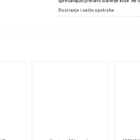
sprečavajući prerano starenje kože. Ne o
Doziranje i način upotrebe
Nakon sunčanja naneti mleko ravnomerno p
kako bi se revitalizovao oštećen sloj ko
Sastav
Aqua, Paraffinum Liquidum, Stearic Acid
Oliva Oil (Olea Europaea), Propylene Gly
Tocopherol, Ascorbyl Palmitate, Phenox
Ethylparaben, Isobutylparaben, Parfum.