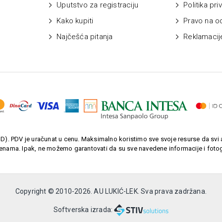
Uputstvo za registraciju
Politika pri
Kako kupiti
Pravo na o
Najčešća pitanja
Reklamacij
). PDV je uračunat u cenu. Maksimalno koristimo sve svoje resurse da svi a
enama. Ipak, ne možemo garantovati da su sve navedene informacije i fotogr
Copyright © 2010-
2026. AU LUKIĆ-LEK. Sva prava zadržana.
Softverska izrada: