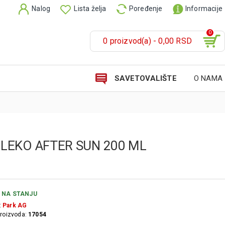
Nalog
Lista želja
Poređenje
Informacije
0
0 proizvod(a) - 0,00 RSD
SAVETOVALIŠTE
O NAMA
MLEKO AFTER SUN 200 ML
NA STANJU
:
Park AG
proizvoda:
17054