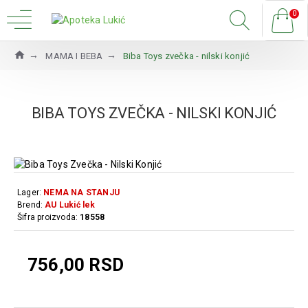
0
MAMA I BEBA
Biba Toys zvečka - nilski konjić
BIBA TOYS ZVEČKA - NILSKI KONJIĆ
Lager:
NEMA NA STANJU
Brend:
AU Lukić lek
Šifra proizvoda:
18558
756,00 RSD