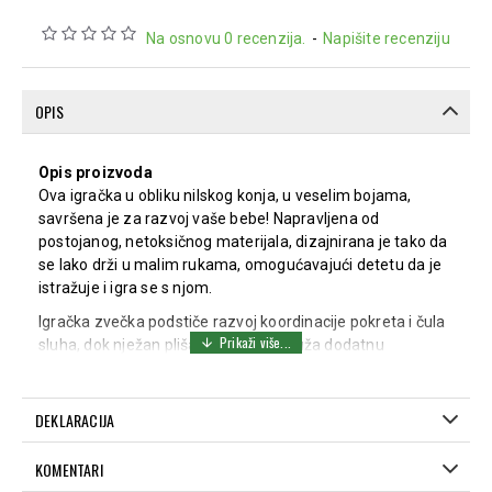
Na osnovu 0 recenzija.
-
Napišite recenziju
OPIS
Opis proizvoda
Ova igračka u obliku nilskog konja, u veselim bojama,
savršena je za razvoj vaše bebe! Napravljena od
postojanog, netoksičnog materijala, dizajnirana je tako da
se lako drži u malim rukama, omogućavajući detetu da je
istražuje i igra se s njom.
Igračka zvečka podstiče razvoj koordinacije pokreta i čula
sluha, dok nježan plišani materijal pruža dodatnu
udobnost i sigurnost. Lako se održava pranjem, što je čini
praktičnim izborom za svaku porodicu. Dimenzije
proizvoda su 16 cm visine, savršene za zabavu i igru.
DEKLARACIJA
KOMENTARI