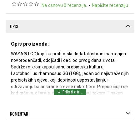
Na osnovu 0 recenzija.
-
Napišite recenziju
OPIS
Opis proizvoda:
WAYA® LGG kapi su probiotski dodatak ishrani namenjen
novorođenčadi, odojčadi i deci od prvog dana života.
Sadrže mikroinkapsulisanu probiotsku kulturu
Lactobacillus rhamnosus GG (LGG), jedan od najistraženijih
probiotskih sojeva, koji doprinosi uspostavljanju i
održavanju balansirane crevne mikroflore. Preporučuju se
kod grčeva, dijareje, digestivnih tegoba i tokom ili nakon
primene antibiotika. Kapi su neutralnog ukusa i mirisa, ne
sadrže alergene i pogodne su za dugotrajnu upotrebu.
KOMENTARI
Način upotrebe:
Odojčad i deca do navršene 2. godine: 7 kapi jednom
dnevno