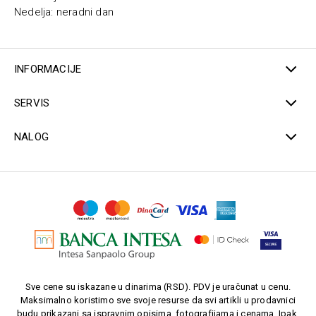
Nedelja: neradni dan
INFORMACIJE
SERVIS
NALOG
Sve cene su iskazane u dinarima (RSD). PDV je uračunat u cenu.
Maksimalno koristimo sve svoje resurse da svi artikli u prodavnici
budu prikazani sa ispravnim opisima, fotografijama i cenama. Ipak,