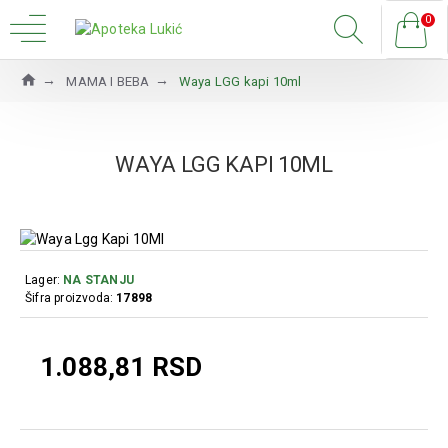
0
MAMA I BEBA
Waya LGG kapi 10ml
WAYA LGG KAPI 10ML
Lager:
NA STANJU
Šifra proizvoda:
17898
1.088,81 RSD