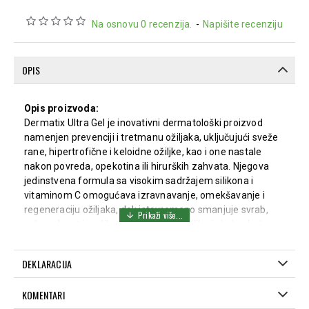
Na osnovu 0 recenzija.
-
Napišite recenziju
OPIS
Opis proizvoda:
Dermatix Ultra Gel je inovativni dermatološki proizvod
namenjen prevenciji i tretmanu ožiljaka, uključujući sveže
rane, hipertrofične i keloidne ožiljke, kao i one nastale
nakon povreda, opekotina ili hirurških zahvata. Njegova
jedinstvena formula sa visokim sadržajem silikona i
vitaminom C omogućava izravnavanje, omekšavanje i
regeneraciju ožiljaka, dok istovremeno smanjuje svrab,
nelagodnost i razliku u boji između ožiljka i okolne kože.
Gel je nevidljiv, bez mirisa i ne ostavlja masni trag, što ga
čini pogodnim za primenu na svim delovima tela,
DEKLARACIJA
uključujući lice, pregibe i zglobove.
Prednosti proizvoda:
KOMENTARI