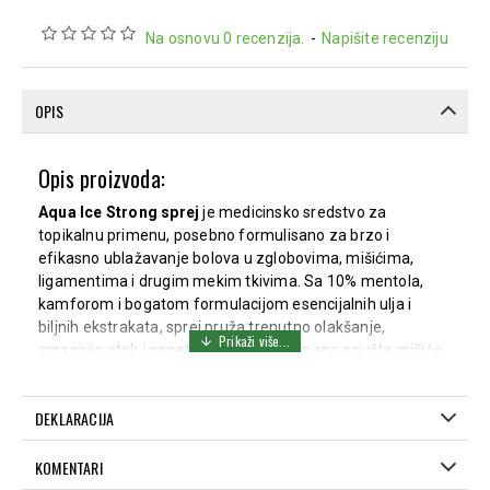
Na osnovu 0 recenzija.
-
Napišite recenziju
OPIS
Opis proizvoda:
Aqua Ice Strong sprej
je medicinsko sredstvo za
topikalnu primenu, posebno formulisano za brzo i
efikasno ublažavanje bolova u zglobovima, mišićima,
ligamentima i drugim mekim tkivima. Sa 10% mentola,
kamforom i bogatom formulacijom esencijalnih ulja i
biljnih ekstrakata, sprej pruža trenutno olakšanje,
smanjuje otok i napetost, dok istovremeno opušta mišiće.
Ovaj sprej je idealan za primenu kod sportskih povreda,
ukočenosti vrata, bolova u leđima, reumatskih bolova, kao
DEKLARACIJA
i kod grčeva i upala mišića i tetiva. Aqua Ice Strong sprej
pruža osećaj hlađenja odmah po nanošenju, nakon čega
KOMENTARI
se javlja blagi osećaj zagrevanja koji doprinosi opuštanju.