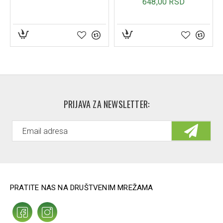
Etarsko ulje pitome nane
Ekstrakt kore bele vrbe
Ekstrakt cveta arnike
Način upotrebe:
Sprej naneti na bolno mesto, raspršiti na kožu i blago
utrljati. Postupak ponoviti nekoliko puta dnevno, ne više od
4 puta dnevno.
PRIJAVA ZA NEWSLETTER:
Pakovanje:
Sadrži
150ml
.
Aqua Ice Strong sprej
pruža brzo i
efikasno olakšanje od bolova, smanjuje otok i napetost u
mišićima i zglobovima, uz osećaj hlađenja i opuštanja.
PRATITE NAS NA DRUŠTVENIM MREŽAMA