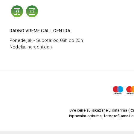
RADNO VREME CALL CENTRA
Ponedeljak - Subota: od 08h do 20h
Nedelja: neradni dan
Sve cene su iskazane u dinarima (RSD
ispravnim opisima, fotografijama i c