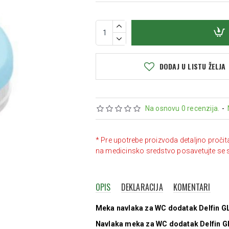
DODAJ U LISTU ŽELJA
Na osnovu 0 recenzija.
-
* Pre upotrebe proizvoda detaljno pročit
na medicinsko sredstvo posavetujte se 
OPIS
DEKLARACIJA
KOMENTARI
Meka navlaka za WC dodatak Delfin GL
Navlaka meka za WC dodatak Delfin G