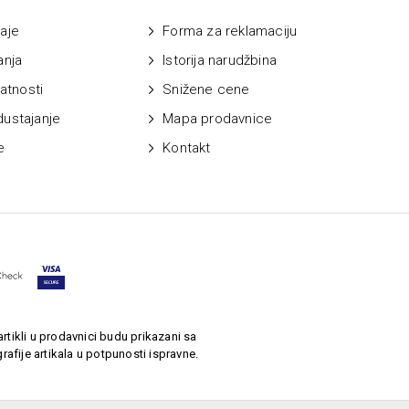
aje
Forma za reklamaciju
anja
Istorija narudžbina
vatnosti
Snižene cene
dustajanje
Mapa prodavnice
e
Kontakt
rtikli u prodavnici budu prikazani sa
afije artikala u potpunosti ispravne.