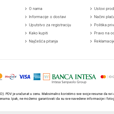
O nama
Uslovi prod
Informacije o dostavi
Načini plać
Uputstvo za registraciju
Politika pri
Kako kupiti
Pravo na o
Najčešća pitanja
Reklamacij
). PDV je uračunat u cenu. Maksimalno koristimo sve svoje resurse da svi a
enama. Ipak, ne možemo garantovati da su sve navedene informacije i fotogr