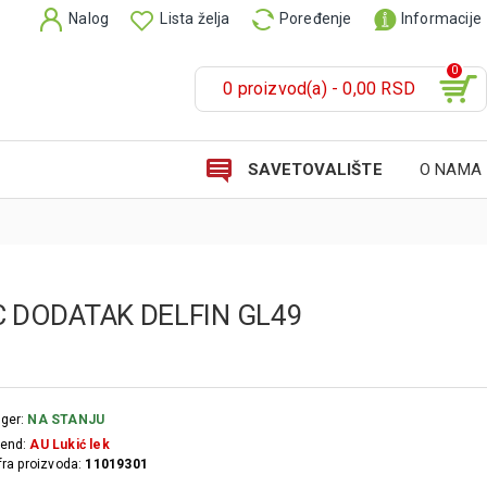
Nalog
Lista želja
Poređenje
Informacije
0
0 proizvod(a) - 0,00 RSD
SAVETOVALIŠTE
O NAMA
 DODATAK DELFIN GL49
ger:
NA STANJU
end:
AU Lukić lek
fra proizvoda:
11019301