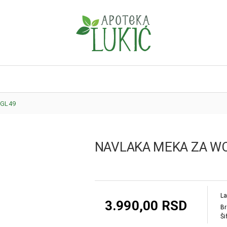
 GL49
NAVLAKA MEKA ZA WC
La
3.990,00 RSD
Br
Ši