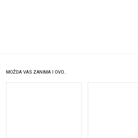
MOŽDA VAS ZANIMA I OVO...
Bioderma Sensibio Defensive serum 30ml
3.361,48 RSD
8.530,00 RS