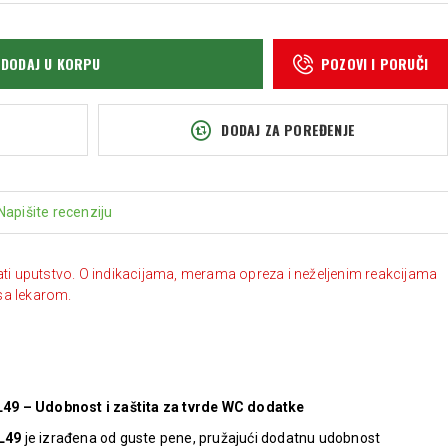
DODAJ U KORPU
POZOVI I PORUČI
DODAJ ZA POREĐENJE
Napišite recenziju
ati uputstvo. O indikacijama, merama opreza i neželjenim reakcijama
sa lekarom.
49 – Udobnost i zaštita za tvrde WC dodatke
L49
je izrađena od guste pene, pružajući dodatnu udobnost