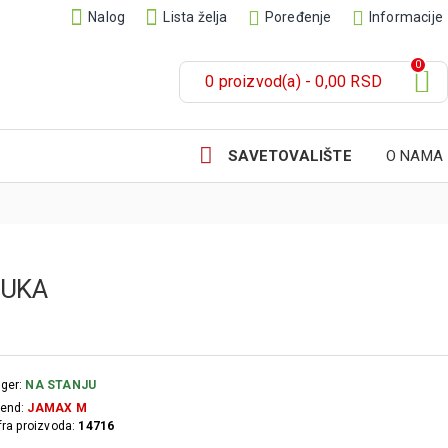
Nalog
Lista želja
Poređenje
Informacije
0
0 proizvod(a) - 0,00 RSD
SAVETOVALIŠTE
O NAMA
BUKA
ger:
NA STANJU
end:
JAMAX M
fra proizvoda:
14716