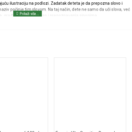
juću ilustraciju na podlozi. Zadatak deteta je da prepozna slovo i
ziv počinje tim slovom. Na taj način, dete ne samo da uči slova, već
, građenja rečenica, kao i prepoznavanja sinonima.
 i spelovanja
i sigurnim bojama
osnovne veštine prepoznavanja slova na interaktivan i zanimljiv
prijatnim.