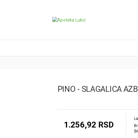
PINO - SLAGALICA AZ
La
1.256,92 RSD
Br
Ši