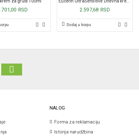
 krem za grudi 100ml
Eucerin UltraSensitive Dnevna krema protiv crvenila sa zelenim pigmentima 50ml
1.701,00 RSD
2.597,68 RSD
korpu
Dodaj u korpu
NALOG
aje
Forma za reklamaciju
anja
Istorija narudžbina