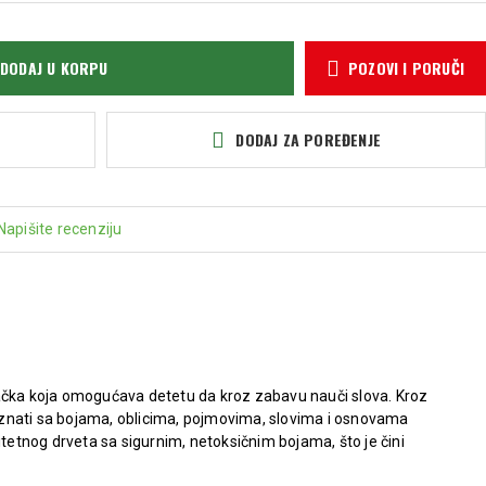
DODAJ U KORPU
POZOVI I PORUČI
DODAJ ZA POREĐENJE
Napišite recenziju
ačka koja omogućava detetu da kroz zabavu nauči slova. Kroz
upoznati sa bojama, oblicima, pojmovima, slovima i osnovama
itetnog drveta sa sigurnim, netoksičnim bojama, što je čini