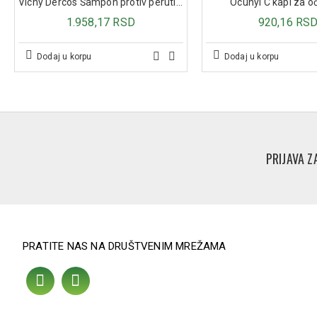
Vichy Dercos Šampon protiv peruti za normalnu/masnu kosu, 200 ml
Ocuhyl C kapi za o
1.958,17 RSD
920,16 RS
Dodaj u korpu
Dodaj u korpu
PRIJAVA Z
PRATITE NAS NA DRUŠTVENIM MREŽAMA