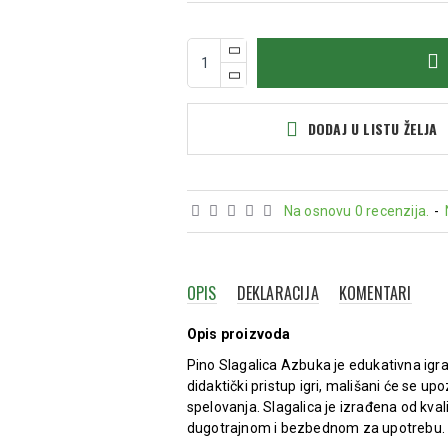
DODAJ U LISTU ŽELJA
Na osnovu 0 recenzija.
-
OPIS
DEKLARACIJA
KOMENTARI
Opis proizvoda
Pino Slagalica Azbuka je edukativna igr
didaktički pristup igri, mališani će se 
spelovanja. Slagalica je izrađena od kval
dugotrajnom i bezbednom za upotrebu.