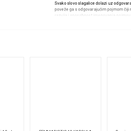
Svako slovo slagalice dolazi uz odgovara
poveže ga s odgovarajućim pojmom čiji na
razvija i sposobnost imenovanja pojmova
Karakteristike proizvoda:
Didaktički pristup igri
Učenje boja, oblika, pojmova, slova
Razvoj mišljenja i učenje kroz igru
Kvalitetno drvo s finom obradom 
Dimenzije: 30 x 30 x 1,2 cm
Preporučen uzrast: 3+ godine
Uz Pino Slagalicu Azbuka, dete će steći 
način, čime se proces učenja čini lakim i 