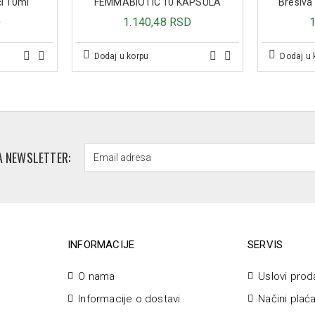
či 10ml
FEMMABIOTIC 10 KAPSULA
Bresiva
D
1.140,48 RSD
Dodaj u korpu
Dodaj u 
A NEWSLETTER:
INFORMACIJE
SERVIS
O nama
Uslovi prod
Informacije o dostavi
Načini plać