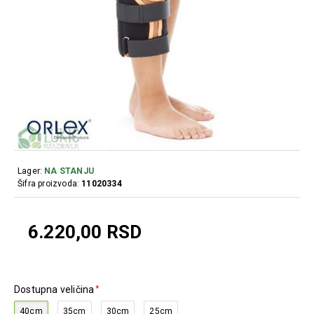
Lager:
NA STANJU
Šifra proizvoda:
11020334
6.220,00 RSD
Dostupna veličina
40cm
35cm
30cm
25cm