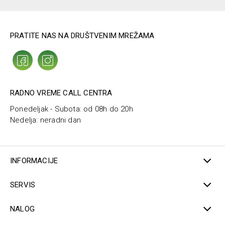
Izmerite
dužinu noge deteta
od početne tačke na
butini do završetka ispod kolena (deo koji bi bio
obuhvaćen gipsom).
PRATITE NAS NA DRUŠTVENIM MREŽAMA
Koristite krojački (meki) metar ili kanap koji zatim
premerite običnim metrom.
Merite dok dete stoji uspravno i sa opuštenim
nogama.
Preporučuje se da merenje obavi druga osoba radi
RADNO VREME CALL CENTRA
veće preciznosti.
Ponedeljak - Subota: od 08h do 20h
Nedelja: neradni dan
INFORMACIJE
SERVIS
NALOG