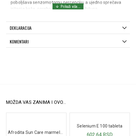
poboljšava senzomotornu percepciju, a ujedno sprečava
iritacije kože, ogrebotine i pojavu dekubitusa.
Podesive trake omogućavaju optimalno prianjanje,
sigurnu kompresiju i individualno podešavanje, što ovaj
DEKLARACIJA
dečiji tutor čini odličnim rešenjem nakon povreda,
operacija ligamenata ili drugih ortopedskih zahvata.
KOMENTARI
Dostupne veličine (meri se dužina noge – tutor treba da
obuhvati dužinu koja bi bila imobilisana gipsom):
25 cm
30 cm
35 cm
40 cm
MOŽDA VAS ZANIMA I OVO...
Indikacije za upotrebu:
Iščašenje kolena kod dece.
Selenium E 100 tableta
Uganuća kolena.
Afrodita Sun Care marmelada Bronze 200ml
602,64 RSD