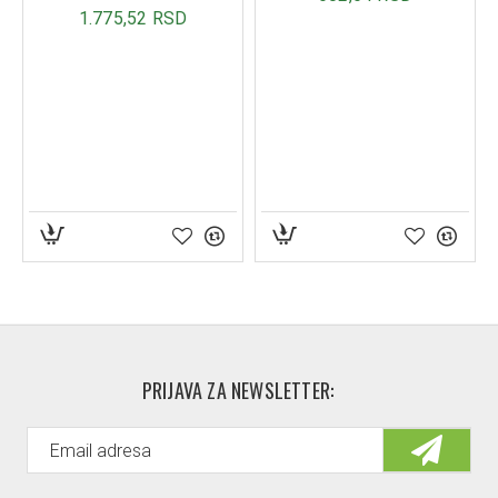
Lateralna nestabilnost kolena.
1.775,52 RSD
Povrede ligamenata (LCL, MCL, ACL).
Postoperativni period nakon operacija kolena.
Zamena za gips kod imobilizacije.
Karakteristike:
Univerzalni model – može se koristiti na levoj i desnoj
nozi deteta.
Prozračni materijal – smanjuje znojenje i iritacije.
Podesive trake – omogućavaju lako i sigurno
podešavanje kompresije.
Metalne bočne i zadnje šine – za maksimalnu
stabilnost i sigurnost.
PRIJAVA ZA NEWSLETTER:
Jednostavno održavanje – ručno pranje na 40°C,
sušenje na sobnoj temperaturi.
Uputstvo za određivanje veličine: