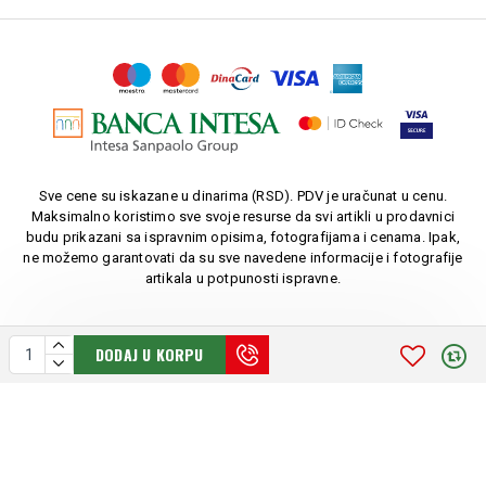
Sve cene su iskazane u dinarima (RSD). PDV je uračunat u cenu.
Maksimalno koristimo sve svoje resurse da svi artikli u prodavnici
budu prikazani sa ispravnim opisima, fotografijama i cenama. Ipak,
ne možemo garantovati da su sve navedene informacije i fotografije
artikala u potpunosti ispravne.
DODAJ U KORPU
Copyright © 2010-
2026. AU LUKIĆ-LEK. Sva prava zadržana.
Softverska izrada: