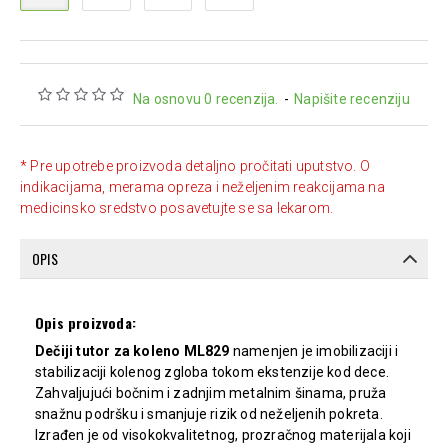
Na osnovu 0 recenzija.
-
Napišite recenziju
* Pre upotrebe proizvoda detaljno pročitati uputstvo. O
indikacijama, merama opreza i neželjenim reakcijama na
medicinsko sredstvo posavetujte se sa lekarom.
OPIS
Opis proizvoda:
Dečiji tutor za koleno ML829
namenjen je imobilizaciji i
stabilizaciji kolenog zgloba tokom ekstenzije kod dece.
Zahvaljujući bočnim i zadnjim metalnim šinama, pruža
snažnu podršku i smanjuje rizik od neželjenih pokreta.
Izrađen je od visokokvalitetnog, prozračnog materijala koji