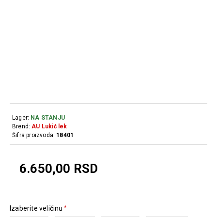
Lager:
NA STANJU
Brend:
AU Lukić lek
Šifra proizvoda:
18401
6.650,00 RSD
Izaberite veličinu