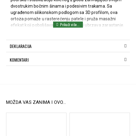
dvostrukim bočnim šinama i podesivim trakama. Sa
ugrađenom silikonskom podlogom sa 3D profilom, ova
ortoza pomaže u rasterećenju patele i pruža masažni
efekat koji poboljšava cirkulaciju krvi i ubrzava zarastanje.
Dizajnirana je da ubrza zarastanje otoka i modrica, ublaži
bol i poboljša pokretljivost zgloba, što je čini savršenom za
postoperativnu rehabilitaciju i sportske aktivnosti.
DEKLARACIJA
Ključne karakteristike:
KOMENTARI
Dvostruke bočne šine:
Obezbeđuju visoku bočnu
stabilizaciju i prirodan opseg pokreta.
Silikonska podloga sa 3D profilom:
Stabilizuje
kolenu čašicu i poboljšava cirkulaciju zahvaljujući
masažnom efektu.
Kompresivni efekat:
Smanjuje otok, ublažava bol i
ubrzava proces oporavka.
MOŽDA VAS ZANIMA I OVO...
Elastična 3D tkanina:
Omogućava dobru cirkulaciju
vazduha i odvođenje znoja, osiguravajući komfor
tokom nošenja.
Podesive trake:
Obezbeđuju dodatnu stabilnost i
prilagođavanje obliku kolena.