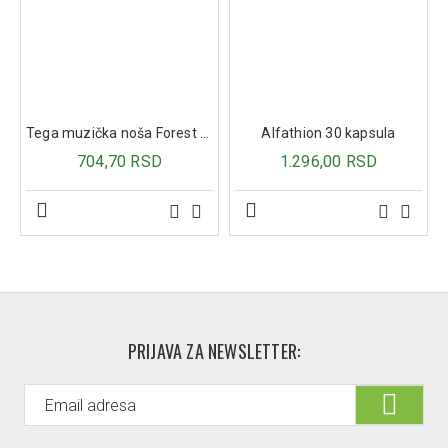
Indikacije:
Laka i umerena uganuća kolenog zgloba.
Upale, poput reumatoidnog artritisa.
Bol u kolenu, nestabilnost zgloba, ograničena
pokretljivost.
Tega muzička noša Forest Fairytale
Alfathion 30 kapsula
Gonartroza (degeneracija kolenog zgloba).
704,70 RSD
1.296,00 RSD
Napomena:
Pogodna za desnu i levu nogu.
Ručno pranje u toploj vodi na temperaturi do 40°C,
sušiti na sobnoj temperaturi.
Veličine i dimenzije ( meri se obim kolene čašice):
S:
31-34 cm
M:
35-37 cm
L:
38-40 cm
PRIJAVA ZA NEWSLETTER:
XL:
41-44 cm
XXL:
45-48 cm
Uputstvo za određivanje veličine: