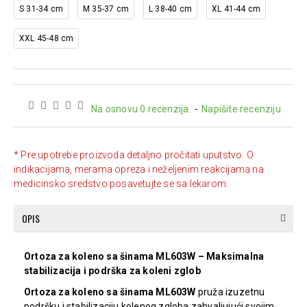
S 31-34 cm
M 35-37 cm
L 38-40 cm
XL 41-44 cm
XXL 45-48 cm
Na osnovu 0 recenzija.
-
Napišite recenziju
* Pre upotrebe proizvoda detaljno pročitati uputstvo. O
indikacijama, merama opreza i neželjenim reakcijama na
medicinsko sredstvo posavetujte se sa lekarom.
OPIS
Ortoza za koleno sa šinama ML603W – Maksimalna
stabilizacija i podrška za koleni zglob
Ortoza za koleno sa šinama ML603W
pruža izuzetnu
podršku i stabilizaciju kolenog zgloba zahvaljujući svojim