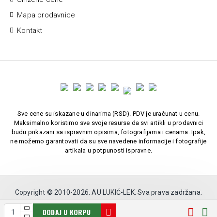
Mapa prodavnice
Kontakt
Sve cene su iskazane u dinarima (RSD). PDV je uračunat u cenu.
Maksimalno koristimo sve svoje resurse da svi artikli u prodavnici
budu prikazani sa ispravnim opisima, fotografijama i cenama. Ipak,
ne možemo garantovati da su sve navedene informacije i fotografije
artikala u potpunosti ispravne.
Copyright © 2010-
2026. AU LUKIĆ-LEK. Sva prava zadržana.
Softverska izrada:
DODAJ U KORPU