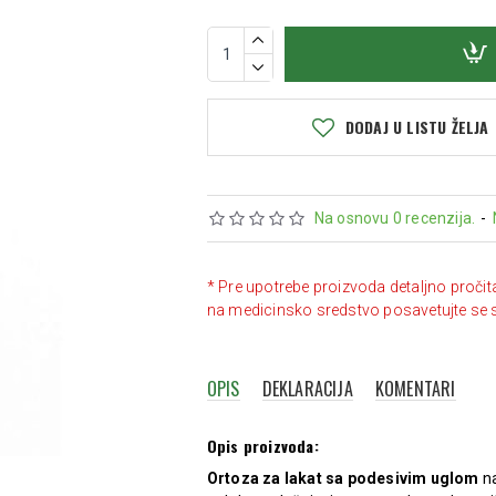
DODAJ U LISTU ŽELJA
Na osnovu 0 recenzija.
-
* Pre upotrebe proizvoda detaljno pročit
na medicinsko sredstvo posavetujte se 
OPIS
DEKLARACIJA
KOMENTARI
Opis proizvoda:
Ortoza za lakat sa podesivim uglom
n