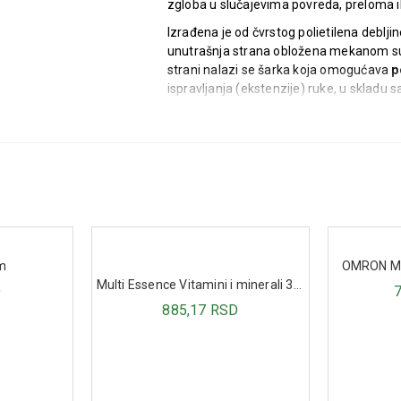
zgloba u slučajevima povreda, preloma il
Izrađena je od čvrstog polietilena deblj
unutrašnja strana obložena mekanom sun
strani nalazi se šarka koja omogućava
p
ispravljanja (ekstenzije) ruke, u skladu 
Ortoza potpuno obuhvata podlakticu i nad
stabilnost tokom nošenja.
Indikacije za upotrebu:
Preoperativna i postoperativna fiks
Stabilni prelomi radijusa.
Medijalni i lateralni epikondilitis („
m
OMRON ME
Multi Essence Vitamini i minerali 30 kesica
D
Postoperativni tretman nakon ugr
885,17 RSD
Stabilni prelomi distalnog (donje
Karakteristike:
Izrađena od polietilena debljine 2