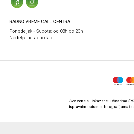
RADNO VREME CALL CENTRA
Ponedeljak - Subota: od 08h do 20h
Nedelja: neradni dan
Sve cene su iskazane u dinarima (RSD
ispravnim opisima, fotografijama i c