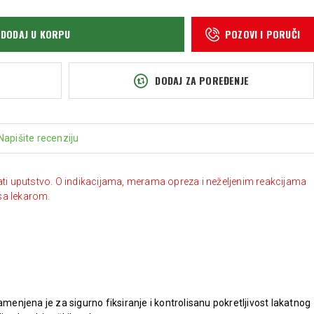
DODAJ U KORPU
POZOVI I PORUČI
DODAJ ZA POREĐENJE
Napišite recenziju
ati uputstvo. O indikacijama, merama opreza i neželjenim reakcijama
sa lekarom.
amenjena je za sigurno fiksiranje i kontrolisanu pokretljivost lakatnog