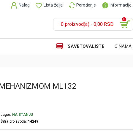
Nalog
Lista želja
Poređenje
Informacije
0
0 proizvod(a) - 0,00 RSD
SAVETOVALIŠTE
O NAMA
A MEHANIZMOM ML132
Lager:
NA STANJU
Šifra proizvoda:
14249