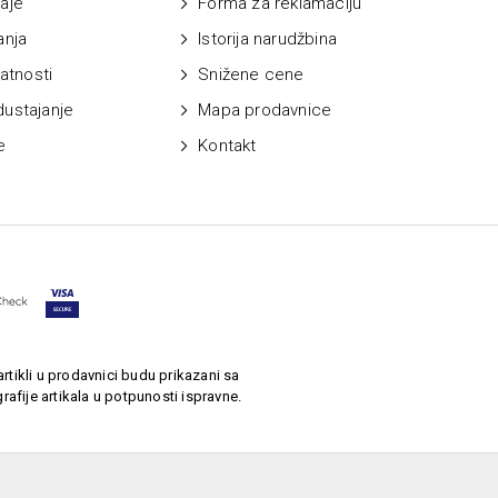
aje
Forma za reklamaciju
anja
Istorija narudžbina
vatnosti
Snižene cene
dustajanje
Mapa prodavnice
e
Kontakt
rtikli u prodavnici budu prikazani sa
afije artikala u potpunosti ispravne.