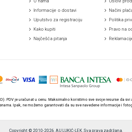
O nama
Uslovi prod
Informacije o dostavi
Načini plać
Uputstvo za registraciju
Politika pri
Kako kupiti
Pravo na o
Najčešća pitanja
Reklamacij
). PDV je uračunat u cenu. Maksimalno koristimo sve svoje resurse da svi a
enama. Ipak, ne možemo garantovati da su sve navedene informacije i fotogr
Copyright © 2010-
2026. AU LUKIĆ-LEK. Sva prava zadržana.