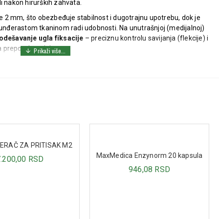
i nakon hirurških zahvata.
ine 2 mm, što obezbeđuje stabilnost i dugotrajnu upotrebu, dok je
đerastom tkaninom radi udobnosti. Na unutrašnjoj (medijalnoj)
odešavanje ugla fiksacije
– preciznu kontrolu savijanja (flekcije) i
sa preporukom lekara.
lakticu, a integrisani sistem traka omogućava sigurno prianjanje i
acija kod iščašenja (dislokacija) lakta i suprakondilarnih preloma.
teniski lakat“ i „golferov lakat“).
RAČ ZA PRITISAK M2
MaxMedica Enzynorm 20 kapsula
7.200,00 RSD
adnje proteze.
946,08 RSD
g) dela humerusa.
 mm.