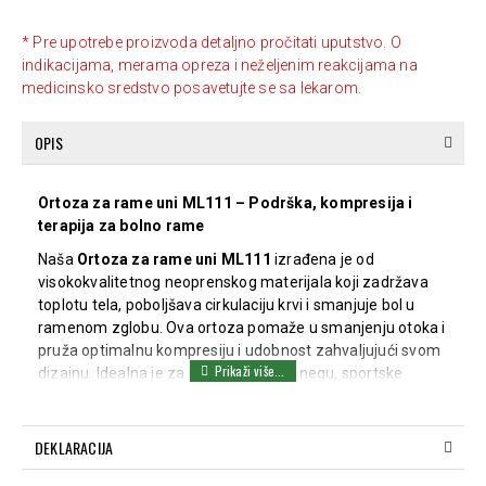
* Pre upotrebe proizvoda detaljno pročitati uputstvo. O
indikacijama, merama opreza i neželjenim reakcijama na
medicinsko sredstvo posavetujte se sa lekarom.
OPIS
Ortoza za rame uni ML111 – Podrška, kompresija i
terapija za bolno rame
Naša
Ortoza za rame uni ML111
izrađena je od
visokokvalitetnog neoprenskog materijala koji zadržava
toplotu tela, poboljšava cirkulaciju krvi i smanjuje bol u
ramenom zglobu. Ova ortoza pomaže u smanjenju otoka i
pruža optimalnu kompresiju i udobnost zahvaljujući svom
dizajnu. Idealna je za postoperativnu negu, sportske
povrede, hronične bolove, kao i kod preopterećenja
ramena ili degenerativnog artritisa.
DEKLARACIJA
Ključne karakteristike: