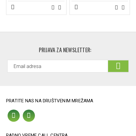
Naručite svoju ortozu za rame ML111 danas
i
obezbedite sebi optimalnu podršku i kompresiju za brži
oporavak i smanjenje bola.
PRIJAVA ZA NEWSLETTER:
PRATITE NAS NA DRUŠTVENIM MREŽAMA
RADNO VREME CALL CENTRA