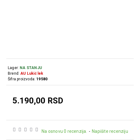
Lager:
NA STANJU
Brend:
AU Lukić lek
Šifra proizvoda:
19580
5.190,00 RSD
Na osnovu 0 recenzija.
-
Napišite recenziju