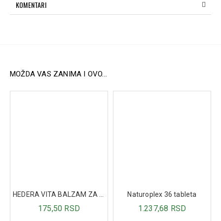
Neoprenski materijal:
Zadržava toplotu i poboljšava
KOMENTARI
cirkulaciju, smanjujući napetost mišića i bolove.
Kompresivni efekat:
Smanjuje oticanje i pruža
optimalnu podršku i kompresiju ramenu.
Velkro trake:
Omogućavaju jednostavno podešavanje
i prilagođavanje veličine za optimalnu udobnost.
Univerzalna veličina:
Dizajnirana za jednostavnu
upotrebu i odgovara i levom i desnom ramenu.
MOŽDA VAS ZANIMA I OVO...
Podrška i jastučići:
Dodatni jastučić ispod pazuha
povećava udobnost, dok perforirani neoprenski
materijal omogućava koži da diše.
Preporučena upotreba:
Distribucija bola i otoka:
Pomaže kod povreda, upala i
oticanja ramena.
Hronični bolovi i povrede ramena:
Idealna za
postoperativnu negu i smanjenje bola nakon sportskih
povreda ili preopterećenja.
Sportske povrede:
Efikasna za prevenciju dislokacija i
HEDERA VITA BALZAM ZA USNE - VIŠE VRSTA
Naturoplex 36 tableta
smanjenje stresa tokom sportskih aktivnosti.
Terapijska upotreba toplote:
Zadržava toplotu tela,
175,50 RSD
1.237,68 RSD
pružajući terapijski učinak kod bolnih stanja.