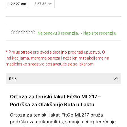
1 22-27 cm
2 27-32 cm
Na osnovu 0 recenzija.
-
Napišite recenziju
* Pre upotrebe proizvoda detaljno pročitati uputstvo. O
indikacijama, merama opreza i neželjenim reakcijama na
medicinsko sredstvo posavetujte se sa lekarom.
OPIS
Ortoza za teniski lakat FitGo ML217 –
Podrška za Olakšanje Bola u Laktu
Ortoza za teniski lakat FitGo ML217 pruža
podršku za epikondilitis, smanjujući opterećenje