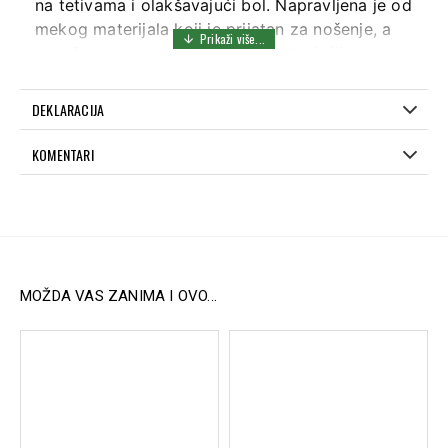
na tetivama i olakšavajući bol. Napravljena je od
mekog materijala koji je prijatan za nošenje, a
podršku dodatno pojačava ugrađeni silikonski
deo koji se fokusira na problematično područje.
Zahvaljujući praktičnom mehanizmu, lako se
DEKLARACIJA
podešava i koristi.
KOMENTARI
Ključne karakteristike:
Mekan materijal:
Pruža udobnost tokom
celodnevnog nošenja.
Silicijumska podrška:
Pomaže u smanjenju
stresa na tetivama, olakšavajući bol u laktu.
MOŽDA VAS ZANIMA I OVO...
Jednostavna upotreba:
Praktičan
mehanizam omogućava brzo i lako
podešavanje.
Indikacije za upotrebu:
Medijalni epikondilitis (golferski