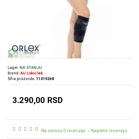
Lager:
NA STANJU
Brend:
AU Lukić lek
Šifra proizvoda:
11019268
3.290,00 RSD
Na osnovu 0 recenzija.
-
Napišite recenziju