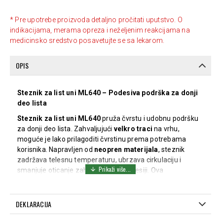
* Pre upotrebe proizvoda detaljno pročitati uputstvo. O
indikacijama, merama opreza i neželjenim reakcijama na
medicinsko sredstvo posavetujte se sa lekarom.
OPIS
Steznik za list uni ML640 – Podesiva podrška za donji
deo lista
Steznik za list uni ML640
pruža čvrstu i udobnu podršku
za donji deo lista. Zahvaljujući
velkro traci
na vrhu,
moguće je lako prilagoditi čvrstinu prema potrebama
korisnika. Napravljen od
neopren materijala
, steznik
zadržava telesnu temperaturu, ubrzava cirkulaciju i
smanjuje oticanje zahvaljujući kompresiji. Ova
funkcionalnost pomaže u smanjenju tonusa mišića i
ublažava bol, što ga čini savršenim rešenjem za osobe
koje pate od povreda ili bolova u donjem delu lista.
DEKLARACIJA
Indikacije za upotrebu: