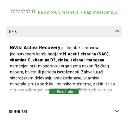
Na osnovu 0 recenzija.
-
Napišite recenziju
OPIS
BiVits Activa Recovery
je dodatak ishrani sa
jedinstvenom kombinacijom
N-acetil-cisteina (NAC),
vitamina C, vitamina D3, cinka, selena i mangana
,
namenjen bržem oporavku organizma nakon fizičkog
napora, bolesti ili perioda iscrpljenosti. Zahvaljujući
sinergijskom delovanju antioksidanasa, vitamina i
minerala, pruža podršku imunskom sistemu, zaštiti ćelija i
regeneraciji organizma, što ga čini odličnim izborom za
aktivne osobe i sve kojima je potreban efikasniji oporavak.
Ključne benefite:
KOMENTARI
Podržava brži oporavak organizma nakon fizičkog
napora
, zahvaljujući pažljivo odabranoj kombinaciji
antioksidanasa, vitamina i minerala.