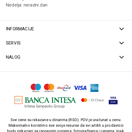
Nedelja: neradni dan
INFORMACIJE
SERVIS
NALOG
Sve cene su iskazane u dinarima (RSD). PDV je uračunat u cenu.
Maksimalno koristimo sve svoje resurse da svi artikli u prodavnici
budu prikazani sa ispravnim opisima, fotografijama i cenama. Ipak,