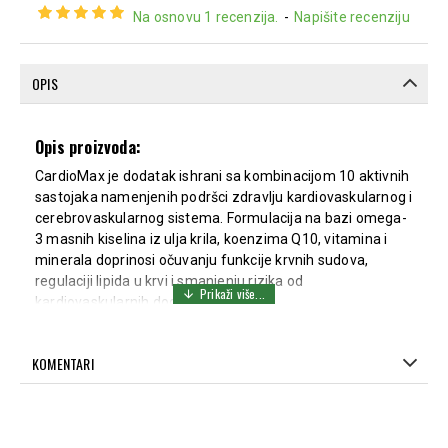
Na osnovu 1 recenzija.
-
Napišite recenziju
OPIS
Opis proizvoda:
CardioMax je dodatak ishrani sa kombinacijom 10 aktivnih
sastojaka namenjenih podršci zdravlju kardiovaskularnog i
cerebrovaskularnog sistema. Formulacija na bazi omega-
3 masnih kiselina iz ulja krila, koenzima Q10, vitamina i
minerala doprinosi očuvanju funkcije krvnih sudova,
regulaciji lipida u krvi i smanjenju rizika od
kardiovaskularnih događaja.
Omega-3 masne kiseline (EPA i DHA) doprinose regulaciji
triglicerida i holesterola, dok fosfolipidi poboljšavaju
KOMENTARI
apsorpciju aktivnih sastojaka. Koenzim Q10 i astaksantin
deluju kao snažni antioksidansi, štiteći ćelije od
oksidativnog stresa. Magnezijum, cink, selen i vitamini B6 i
B12 doprinose normalnom radu srca, energetskom