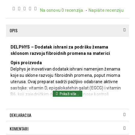
Na osnovu 0 recenzija.
-
Napišite recenziju
OPIS
DELPHYS – Dodatak ishrani za podršku ženama
sklonom razvoju fibroidnih promena na materici
Opis proizvoda
Delphys je inovativan dodatak ishrani namenjen ženama
koje su sklone razvoju fibroidnih promena, poput mioma
uterusa. Ovaj preparat sadrži pažljivo odabrane aktivne
sastojke: vitamin D, epigalokatehin galat (EGCG) i vitamin
B6, koji zajedničkim delovanjem doprinose kontroli
nastanka i razvoja mioma, smanjenju simptoma, očuvanju
plodnosti i hormonskoj ravnoteži, bez neželjenih efekata.
DEKLARACIJA
Prednosti proizvoda:
Epigalokatehin galat (EGCG):
Snažno
KOMENTARI
antiinflamatorno, antioksidativno i antiproliferativno