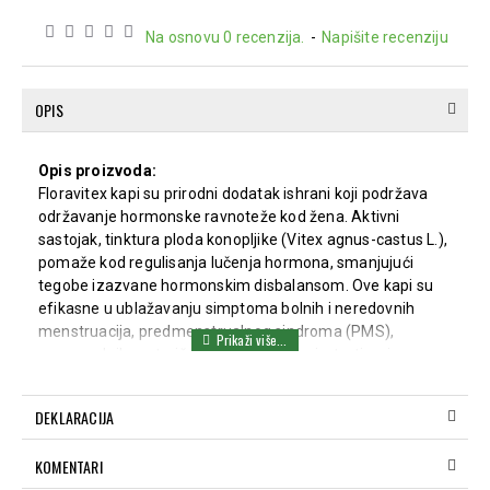
Na osnovu 0 recenzija.
-
Napišite recenziju
OPIS
Opis proizvoda:
Floravitex kapi su prirodni dodatak ishrani koji podržava
održavanje hormonske ravnoteže kod žena. Aktivni
sastojak, tinktura ploda konopljike (Vitex agnus-castus L.),
pomaže kod regulisanja lučenja hormona, smanjujući
tegobe izazvane hormonskim disbalansom. Ove kapi su
efikasne u ublažavanju simptoma bolnih i neredovnih
menstruacija, predmenstrualnog sindroma (PMS),
nenormalnih materičnih krvarenja, kao i u tretiranju
neplodnosti uzrokovane insuficijencijom žutog tela.
Floravitex pomaže i kod stanja poput endometrioze,
DEKLARACIJA
sindroma policističnih jajnika i komplikacija menopauze
(valunzi, znojenje, poremećaji sna, emocionalni
KOMENTARI
disbalans).