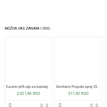
Preporučuje se za:
Hormonski disbalans i neredovne menstruacije.
Predmenstrualni sindrom (bol i nadutost grudi,
glavobolje, akne, emocionalni disbalans).
Nenormalna krvarenja materice i endometriozu.
MOŽDA VAS ZANIMA I OVO...
Neplodnost usled insuficijencije žutog tela.
Sindrom policističnih jajnika.
Simptome menopauze (valunzi, znojenje, poremećaj
sna).
Doziranje i način primene:
Floravitex kapi se uzimaju dva puta dnevno, po 40 kapi.
Pre upotrebe kapi promućkati. Preporučuje se
kontinuirana upotreba od tri do šest meseci, nakon čega je
potrebno napraviti pauzu.
Sastav:
Eucerin pH5 ulje za tuširanje 400ml
Sinefarm Propolis sprej 25ml
Tinktura ploda konopljike (Vitex agnus-castus L.).
2.021,96 RSD
511,92 RSD