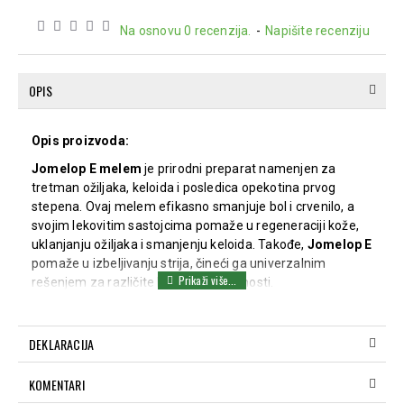
Na osnovu 0 recenzija.
-
Napišite recenziju
OPIS
Opis proizvoda:
Jomelop E melem
je prirodni preparat namenjen za
tretman ožiljaka, keloida i posledica opekotina prvog
stepena. Ovaj melem efikasno smanjuje bol i crvenilo, a
svojim lekovitim sastojcima pomaže u regeneraciji kože,
uklanjanju ožiljaka i smanjenju keloida. Takođe,
Jomelop E
pomaže u izbeljivanju strija, čineći ga univerzalnim
rešenjem za različite kožne nepravilnosti.
Preporučuje se za:
Otklanjanje posledica opekotina prvog stepena
DEKLARACIJA
Uklanjanje ožiljaka
Smanjenje keloida
KOMENTARI
Izbeljivanje strija