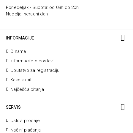
Ponedeljak - Subota: od 08h do 20h
Nedelja: neradni dan
INFORMACIJE
O nama
Informacije o dostavi
Uputstvo za registraciju
Kako kupiti
Najčešća pitanja
SERVIS
Uslovi prodaje
Načini plaćanja