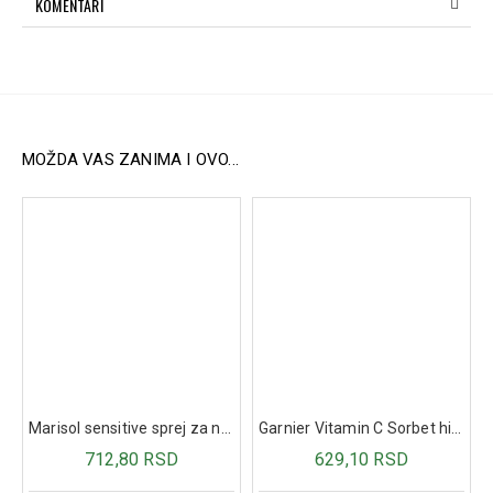
KOMENTARI
umora i iscrpljenosti, podržavaju nervni sistem i
normalnu psihološku funkciju.
Folna kiselina:
Pomaže u smanjenju umora i doprinosi
normalnoj sintezi aminokiselina.
Način upotrebe:
Odrasli i deca starija od 12 godina:
1 kapsula dva
MOŽDA VAS ZANIMA I OVO...
puta dnevno ili 2 kapsule jednom dnevno.
Deca starija od 6 godina:
1 kapsula dnevno uz
odgovarajuću količinu tečnosti.
Proizvod se može koristiti nezavisno od obroka.
Sastav (1 kapsula):
Magnezijum: 187,5 mg (iz magnezijum oksida, citrata i
bisglicinata)
Vitamin B3 (niacin): 8 mg
Pantotenska kiselina: 3 mg
Vitamin B6: 0,7 mg
Folna kiselina: 100 µg
Marisol sensitive sprej za nos 50ml
Garnier Vitamin C Sorbet hidratantna krema za lice 85ml
Biotin: 25 µg
712,80 RSD
629,10 RSD
Vitamin B12 (metilkobalamin): 1,25 µg