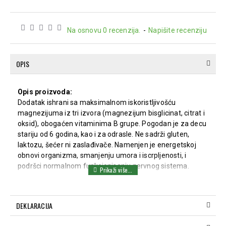
Na osnovu 0 recenzija.
-
Napišite recenziju
OPIS
Opis proizvoda:
Dodatak ishrani sa maksimalnom iskoristljivošću
magnezijuma iz tri izvora (magnezijum bisglicinat, citrat i
oksid), obogaćen vitaminima B grupe. Pogodan je za decu
stariju od 6 godina, kao i za odrasle. Ne sadrži gluten,
laktozu, šećer ni zaslađivače. Namenjen je energetskoj
obnovi organizma, smanjenju umora i iscrpljenosti, i
podršci normalnom funkcionisanju nervnog sistema.
Prednosti proizvoda:
Magnezijum:
Podržava funkciju mišića, nervnog
DEKLARACIJA
sistema i metabolizam energije.
Vitamini B3, B5, B6, B12 i biotin:
Doprinosi smanjenju