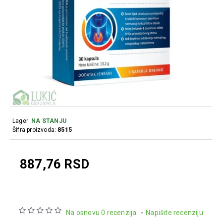
Lager:
NA STANJU
Šifra proizvoda:
8515
887,76 RSD
Na osnovu 0 recenzija.
-
Napišite recenziju