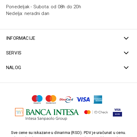
Ponedeljak - Subota: od 08h do 20h
Nedelja: neradni dan
INFORMACIJE
SERVIS
NALOG
Sve cene su iskazane u dinarima (RSD). PDV je uračunat u cenu.