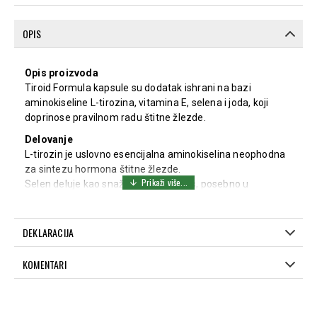
OPIS
Opis proizvoda
Tiroid Formula kapsule su dodatak ishrani na bazi
aminokiseline L-tirozina, vitamina E, selena i joda, koji
doprinose pravilnom radu štitne žlezde.
Delovanje
L-tirozin je uslovno esencijalna aminokiselina neophodna
za sintezu hormona štitne žlezde.
Selen deluje kao snažan antioksidans, posebno u
kombinaciji sa vitaminom E. Zajedno sa jodom učestvuje u
proizvodnji tiroidnih hormona i na taj način doprinosi
normalnoj funkciji štitne žlezde.
DEKLARACIJA
Vitamin E je jedan od najvažnijih antioksidanasa koje
organizam ne može sam da sintetiše.
KOMENTARI
Jod je mikroelement od vitalnog značaja za funkciju štitne
žlezde. On je suštinska komponenta tiroidnih hormona,
koji su neophodni za normalan razvoj i metabolizam.