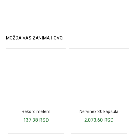
Preporučuje se za:
• Pravilan rad štitne žlezde
• Zaštitu ćelija od oksidativnog stresa
Način upotrebe
Odrasli: 1 kapsula dnevno.
MOŽDA VAS ZANIMA I OVO...
Sastav
• L-tirozin – 200 mg
• Vitamin E (alfa-TE) – 10 mg (kao dl-alfa-tokoferil acetat)
• Selen – 100 µg (kao natrijum-selenat)
• Jod – 100 µg (kao kalijum-jodat)
Napomena
Ne preporučuje se deci, trudnicama, dojiljama, osobama
preosetljivim na bilo koji od sastojaka preparata, osobama
sa urođenim poremećajima metabolizma (alkaptonurijom
i tirozinemijom tip I i II), kao ni osobama sa melanomom.
Ne koristiti u kombinaciji sa ne-selektivnim MAO
Rekord melem
Nervinex 30 kapsula
inhibitorima i anti-tiroidnim lekovima.
137,38 RSD
2.073,60 RSD