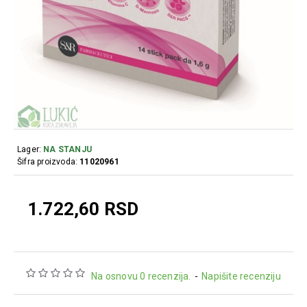
Lager:
NA STANJU
Šifra proizvoda:
11020961
1.722,60 RSD
Na osnovu 0 recenzija.
-
Napišite recenziju