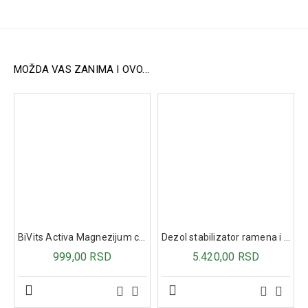
Lagana tekstura brzo se upija bez masnog osećaja i
pogodna je za svakodnevnu upotrebu. Formula je
hipoalergena, dermatološki testirana i prilagođena 100%
osetljivoj koži.
MOŽDA VAS ZANIMA I OVO...
Preporučuje se za:
tamne fleke i hiperpigmentacije
suvu i dehidriranu kožu
neujednačen ten
negu lica, tela i ruku
osetljivu kožu
Način upotrebe:
Nežnim pokretima utrljati kremu na čistu kožu lica, tela i
ruku svakodnevno po potrebi.
BiVits Activa Magnezijum citrat + vitamin B6 za mišiće i nervni sistem, 60 tableta
Dezol stabilizator ramena i ruku ML112
Sastav:
999,00 RSD
5.420,00 RSD
aqua/water, glycerin, butyrospermum parkii butter/shea
butter, isopropyl palmitate, niacinamide, propanediol, cetyl
alcohol, myristyl myristate, zea mays starch/corn starch,