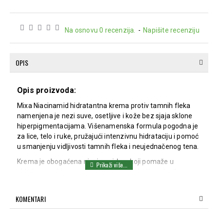
Na osnovu 0 recenzija.
-
Napišite recenziju
OPIS
Opis proizvoda:
Mixa Niacinamid hidratantna krema protiv tamnih fleka
namenjena je nezi suve, osetljive i kože bez sjaja sklone
hiperpigmentacijama. Višenamenska formula pogodna je
za lice, telo i ruke, pružajući intenzivnu hidrataciju i pomoć
u smanjenju vidljivosti tamnih fleka i neujednačenog tena.
Krema je obogaćena niacinamidom koji pomaže u
ublažavanju hiperpigmentacija i vraća koži ujednačen
izgled, dok Vitamin Cg, derivat vitamina C, doprinosi
blistavosti i svežijem tenu. Ši buter intenzivno hrani i
KOMENTARI
omekšava kožu, ostavljajući je glatkom i hidriranom tokom
dana.