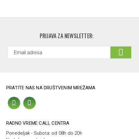
ascorbyl glucoside, caprylyl glycol, carbomer, citric acid,
hydroxyacetophenone, polyglyceryl-3
methylglucosedistearate, salicylic acid, sodium hydroxide,
tocopherol, parfum/fragrance
PRIJAVA ZA NEWSLETTER:
PRATITE NAS NA DRUŠTVENIM MREŽAMA
RADNO VREME CALL CENTRA
Ponedeljak - Subota: od 08h do 20h