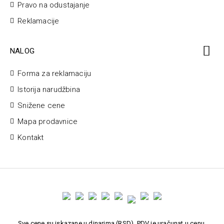
Pravo na odustajanje
Reklamacije
NALOG
Forma za reklamaciju
Istorija narudžbina
Snižene cene
Mapa prodavnice
Kontakt
Sve cene su iskazane u dinarima (RSD). PDV je uračunat u cenu.