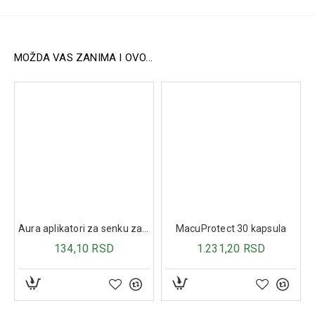
Dejstvo:
nežno pilinguje i zaglađuje kožu
posvetljuje i osvežava ten
pomaže u ujednačavanju tona kože
MOŽDA VAS ZANIMA I OVO...
poboljšava izgled i teksturu kože
pruža efekat blistave i odmorne kože
nežno čisti kožu bez isušivanja
pogodan za redovnu upotrebu
Aktivni sastojci:
niacinamid (vitamin B3)
vitamin C (Sodium Ascorbyl Phosphate)
vitamin E
vitamin B5
hidrolizovani pirinač protein
Aura aplikatori za senku za oči 3kom
MacuProtect 30 kapsula
ulje kamelije
134,10 RSD
1.231,20 RSD
Način upotrebe:
Naneti piling gel na očišćenu kožu lica. Nežno masirati i
ostaviti da deluje 5–10 minuta. Ukloniti višak tupferom ili