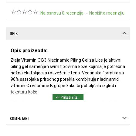
Na osnovu 0 recenzija.
-
Napišite recenziju
OPIS
Opis proizvoda:
Ziaja Vitamin C.B3 Niacinamid Piling Gel za Lice je aktivni
piling gel namenjen svim tipovima kože kojima je potrebna
nežna eksfolijacija i osveženje tena. Veganska formula sa
96% sastojaka prirodnog porekla kombinuje niacinamid,
vitamin C i vitamine B grupe kako bi poboljšala izgled i
teksturu kože.
Gel nežno zaglađuje kožu, ujednačava ten i pruža efekat
blistave i odmorne kože bez upotrebe voćnih kiselina,
mikrogranula i enzima. Formula ne sadrži klasična
KOMENTARI
sredstva za pranje i pogodna je za redovnu negu kože
kojoj je potreban blag piling.