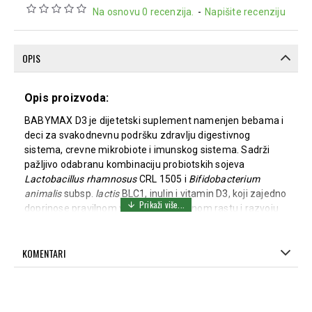
Na osnovu 0 recenzija.
-
Napišite recenziju
OPIS
Opis proizvoda:
BABYMAX D3 je dijetetski suplement namenjen bebama i
deci za svakodnevnu podršku zdravlju digestivnog
sistema, crevne mikrobiote i imunskog sistema. Sadrži
pažljivo odabranu kombinaciju probiotskih sojeva
Lactobacillus rhamnosus
CRL 1505 i
Bifidobacterium
animalis
subsp.
lactis
BLC1, inulin i vitamin D3, koji zajedno
doprinose pravilnom varenju i normalnom rastu i razvoju
dece. Preporučuje se kod grčeva, gasova, nadimanja,
dijareje ili opstipacije, tokom i nakon antibiotske terapije,
KOMENTARI
kao i kod dece sa osetljivim digestivnim sistemom ili
intolerancijom na određene namirnice.
Probiotski sojevi doprinose održavanju ravnoteže crevne
mikrobiote i normalnoj funkciji digestivnog sistema, dok