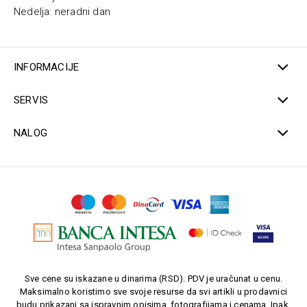
Nedelja: neradni dan
INFORMACIJE
SERVIS
NALOG
Sve cene su iskazane u dinarima (RSD). PDV je uračunat u cenu.
Maksimalno koristimo sve svoje resurse da svi artikli u prodavnici
budu prikazani sa ispravnim opisima, fotografijama i cenama. Ipak,