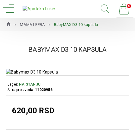
0
MAMA I BEBA
BabyMAX D3 10 kapsula
BABYMAX D3 10 KAPSULA
Lager:
NA STANJU
Šifra proizvoda:
11020956
620,00 RSD