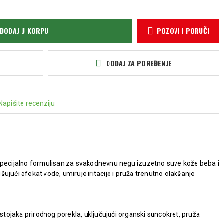
DODAJ U KORPU
POZOVI I PORUČI
DODAJ ZA POREĐENJE
Napišite recenziju
specijalno formulisan za svakodnevnu negu izuzetno suve kože beba i
ujući efekat vode, umiruje iritacije i pruža trenutno olakšanje
tojaka prirodnog porekla, uključujući organski suncokret, pruža