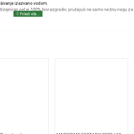
ušivanje izazvano vodom.
dizajniran gel je 100% biorazgradiv, pružajući ne samo nežnu negu za
ncokreta i shea buter umiruju iritacije i čine kožu mekom i
rajte dok ne dobijete penu, zatim temeljno isperite vodom.
o ulje suncokreta, shea buter, ekstrakt avokada i skrob pirinča.
parabene, ftalate, fenoksietanole, ni druge potencijalno iritantne