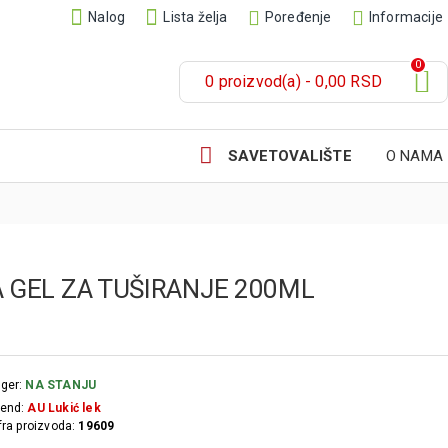
Nalog
Lista želja
Poređenje
Informacije
0
0 proizvod(a) - 0,00 RSD
SAVETOVALIŠTE
O NAMA
 GEL ZA TUŠIRANJE 200ML
ger:
NA STANJU
end:
AU Lukić lek
fra proizvoda:
19609