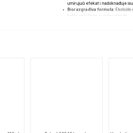
umirujući efekat i nadoknađuje is
Biorazgradiva formula:
Ekološki 
bebu, već i brigu o našoj planeti.
Umirivanje kože:
Organsko ulje su
hidriranom.
Način upotrebe:
Nanesite gel na vlažnu kožu, masi
Sastav:
98% prirodnih sastojaka:
Organsk
Bez štetnih hemikalija:
Ne sadrži 
sastojke.