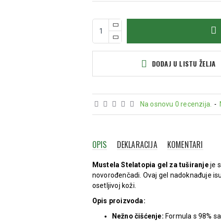
DODAJ U LISTU ŽELJA
Na osnovu 0 recenzija.
-
OPIS
DEKLARACIJA
KOMENTARI
Mustela Stelatopia gel za tuširanje
je 
novorođenčadi. Ovaj gel nadoknađuje isuš
osetljivoj koži.
Opis proizvoda:
Nežno čišćenje:
Formula s 98% sas