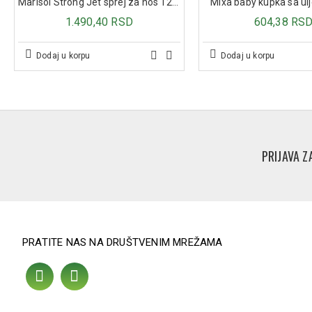
Marisol Strong Jet sprej za nos 120ml
Mixa baby kupka sa u
1.490,40 RSD
604,38 RS
Dodaj u korpu
Dodaj u korpu
PRIJAVA Z
PRATITE NAS NA DRUŠTVENIM MREŽAMA