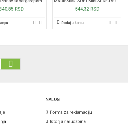
Hipp kašica Pirinač sa šargarepom i ćuretinom 220g
MARISSIMO SOFT MINI SPREJ 50ML
340,85 RSD
544,32 RSD
korpu
Dodaj u korpu
NALOG
aje
Forma za reklamaciju
anja
Istorija narudžbina