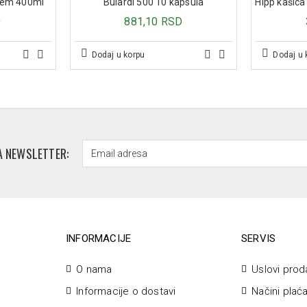
ljem 400ml
Bulardi 500 10 kapsula
D
881,10 RSD
Dodaj u korpu
Dodaj u 
A NEWSLETTER:
INFORMACIJE
SERVIS
O nama
Uslovi prod
Informacije o dostavi
Načini plać