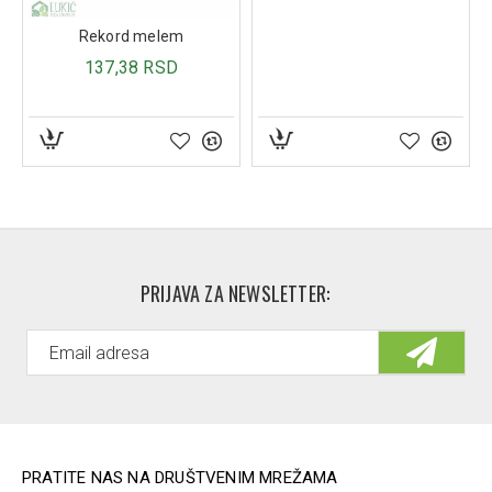
rizik od nastanka dekubitusa i pomaže u procesu
Rekord melem
lečenja postojećih rana.
137,38 RSD
Naručite svoj antidekubitni jastuk sa gelom danas
i
obezbedite sebi ili svojim bližnjima udobnost i zaštitu
tokom svakodnevnih aktivnosti.
Napomena:
Slike proizvoda su informativnog karaktera.
Trudimo se da slike što vernije prikažu proizvod, ali može
doći do manjih odstupanja koje se tiču isključivo izgleda,
(promene pakovanja ili boje konca I sl) a ne
funkcionalnosti proizvoda.
PRIJAVA ZA NEWSLETTER:
PRATITE NAS NA DRUŠTVENIM MREŽAMA