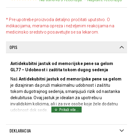
* Pre upotrebe proizvoda detaljno pročitati uputstvo. O
indikacijama, merama opreza i neželjenim reakcijama na
medicinsko sredstvo posavetujte se sa lekarom.
OPIS
Antidekubitni jastuk od memorijske pene sa gelom
GL77 – Udobnost i zaštita tokom dugog sedenja
Naš
Antidekubitni jastuk od memorijske pene sa gelom
je dizajniran da pruži maksimalnu udobnost i zaštitu
tokom dugotrajnog sedenja, smanjujući rizik od nastanka
dekubitusa. Ovaj jastuk je idealan za upotrebu u
invalidskim kolicima, ali i za sve osobe koje žele dodatnu
udobnost dok sede.
Ključne karakteristike:
Memorijska pena sa gelom:
Jastuk je izrađen od
DEKLARACIJA