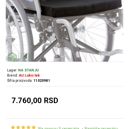
Lager:
NA STANJU
Brend:
AU Lukić lek
Šifra proizvoda:
11020981
7.760,00 RSD
Na osnovu 5 recenzija.
-
Napišite recenziju