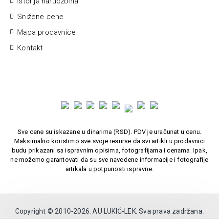
Istorija narudžbina
Snižene cene
Mapa prodavnice
Kontakt
Sve cene su iskazane u dinarima (RSD). PDV je uračunat u cenu.
Maksimalno koristimo sve svoje resurse da svi artikli u prodavnici
budu prikazani sa ispravnim opisima, fotografijama i cenama. Ipak,
ne možemo garantovati da su sve navedene informacije i fotografije
artikala u potpunosti ispravne.
Copyright © 2010-
2026. AU LUKIĆ-LEK. Sva prava zadržana.