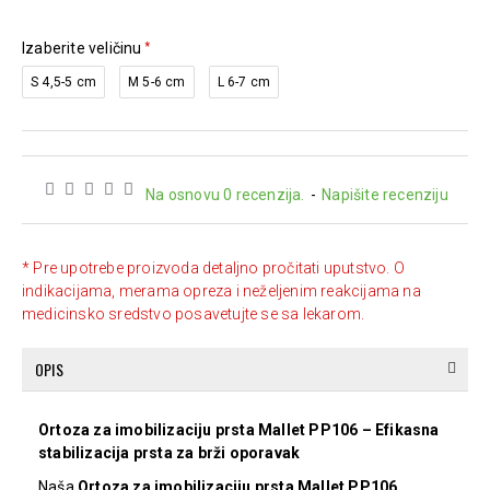
Izaberite veličinu
S 4,5-5 cm
M 5-6 cm
L 6-7 cm
Na osnovu 0 recenzija.
-
Napišite recenziju
* Pre upotrebe proizvoda detaljno pročitati uputstvo. O
indikacijama, merama opreza i neželjenim reakcijama na
medicinsko sredstvo posavetujte se sa lekarom.
OPIS
Ortoza za imobilizaciju prsta Mallet PP106 – Efikasna
stabilizacija prsta za brži oporavak
Naša
Ortoza za imobilizaciju prsta Mallet PP106