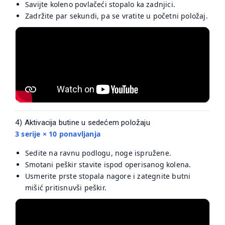
Savijte koleno povlačeći stopalo ka zadnjici.
Zadržite par sekundi, pa se vratite u početni položaj.
4) Aktivacija butine u sedećem položaju
3 serije × 10 ponavljanja
Sedite na ravnu podlogu, noge ispružene.
Smotani peškir stavite ispod operisanog kolena.
Usmerite prste stopala nagore i zategnite butni
mišić pritisnuvši peškir.