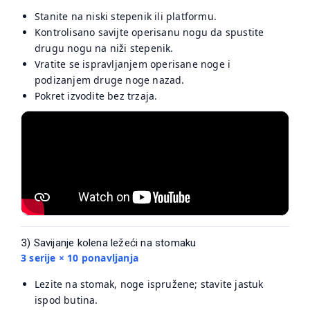
Stanite na niski stepenik ili platformu.
Kontrolisano savijte operisanu nogu da spustite
drugu nogu na niži stepenik.
Vratite se ispravljanjem operisane noge i
podizanjem druge noge nazad.
Pokret izvodite bez trzaja.
3) Savijanje kolena ležeći na stomaku
3 serije × 10 ponavljanja
Lezite na stomak, noge ispružene; stavite jastuk
ispod butina.