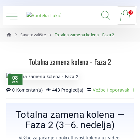
0
Savetovalište
Totalna zamena kolena - Faza 2
Totalna zamena kolena - Faza 2
08
сеп
0 Komentar(a)
443 Pregled(a)
Vežbe i oporavak
,
Kol
Totalna zamena kolena —
Faza 2 (3–6. nedelja)
Vežbe za jačanje i pokretljivost kolena uz video-