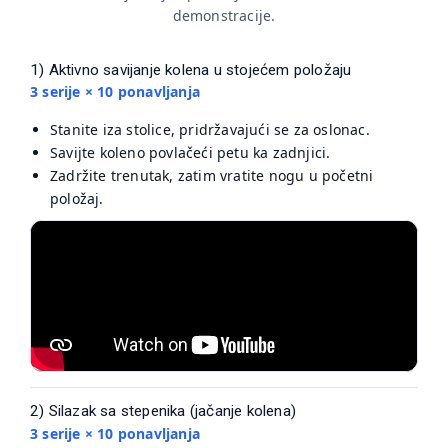
demonstracije.
1) Aktivno savijanje kolena u stojećem položaju
3 serije × 10 ponavljanja
Stanite iza stolice, pridržavajući se za oslonac.
Savijte koleno povlačeći petu ka zadnjici.
Zadržite trenutak, zatim vratite nogu u početni
položaj.
2) Silazak sa stepenika (jačanje kolena)
3 serije × 10 ponavljanja