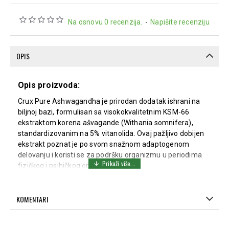
Na osnovu 0 recenzija.
-
Napišite recenziju
OPIS
Opis proizvoda:
Crux Pure Ashwagandha je prirodan dodatak ishrani na
biljnoj bazi, formulisan sa visokokvalitetnim KSM-66
ekstraktom korena ašvagande (Withania somnifera),
standardizovanim na 5% vitanolida. Ovaj pažljivo dobijen
ekstrakt poznat je po svom snažnom adaptogenom
delovanju i koristi se za podršku organizmu u periodima
fizičkog i psihičkog opterećenja.
Ašvaganda doprinosi otpornosti organizma na stres,
emotivnoj stabilnosti i očuvanju energije tokom dana.
KOMENTARI
Posebno je cenjena zbog pozitivnog uticaja na fokus,
koncentraciju, kvalitet sna i mentalnu izdržljivost, što je
čini pogodnim izborom za savremen i dinamičan način