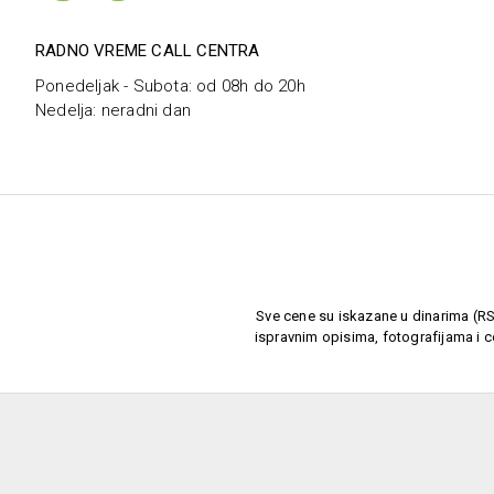
RADNO VREME CALL CENTRA
Ponedeljak - Subota: od 08h do 20h
Nedelja: neradni dan
Sve cene su iskazane u dinarima (RSD
ispravnim opisima, fotografijama i c