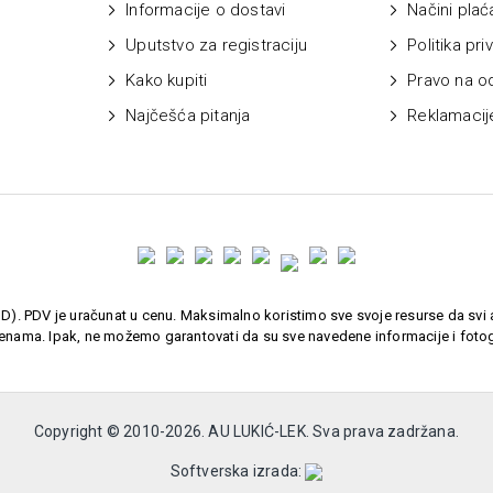
Informacije o dostavi
Načini plać
Uputstvo za registraciju
Politika pri
Kako kupiti
Pravo na o
Najčešća pitanja
Reklamacij
). PDV je uračunat u cenu. Maksimalno koristimo sve svoje resurse da svi a
enama. Ipak, ne možemo garantovati da su sve navedene informacije i fotogr
Copyright © 2010-
2026. AU LUKIĆ-LEK. Sva prava zadržana.
Softverska izrada: