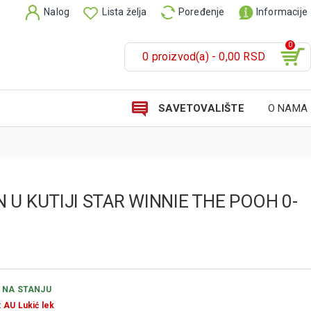
Nalog
Lista želja
Poređenje
Informacije
0
0 proizvod(a) - 0,00 RSD
SAVETOVALIŠTE
O NAMA
 U KUTIJI STAR WINNIE THE POOH 0-
NA STANJU
:
AU Lukić lek