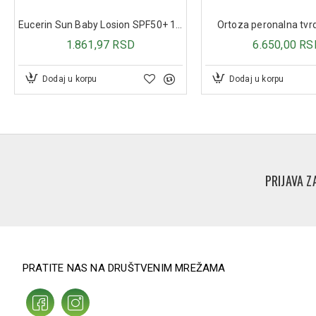
Eucerin Sun Baby Losion SPF50+ 150ml
Ortoza peronalna tv
1.861,97 RSD
6.650,00 RS
Dodaj u korpu
Dodaj u korpu
PRIJAVA Z
PRATITE NAS NA DRUŠTVENIM MREŽAMA