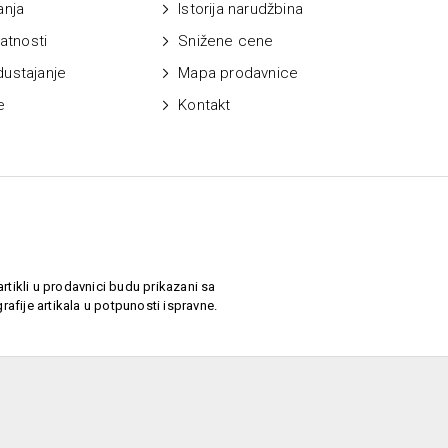
anja
Istorija narudžbina
vatnosti
Snižene cene
dustajanje
Mapa prodavnice
e
Kontakt
rtikli u prodavnici budu prikazani sa
afije artikala u potpunosti ispravne.