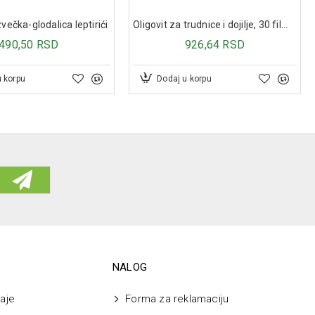
večka-glodalica leptirići
Oligovit za trudnice i dojilje, 30 film tableta
490,50 RSD
926,64 RSD
u korpu
Dodaj u korpu
NALOG
aje
Forma za reklamaciju