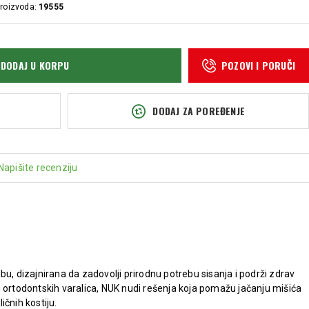
proizvoda:
19555
DODAJ U KORPU
POZOVI I PORUČI
DODAJ ZA POREĐENJE
Napišite recenziju
bu, dizajnirana da zadovolji prirodnu potrebu sisanja i podrži zdrav
anju ortodontskih varalica, NUK nudi rešenja koja pomažu jačanju mišića
ličnih kostiju.