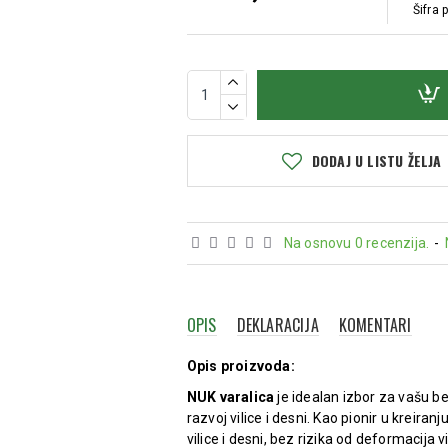
Šifra 
DODAJ U LISTU ŽELJA
Na osnovu 0 recenzija.
-
OPIS
DEKLARACIJA
KOMENTARI
Opis proizvoda:
NUK varalica
je idealan izbor za vašu be
razvoj vilice i desni. Kao pionir u kreir
vilice i desni, bez rizika od deformacija vi