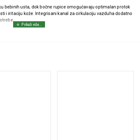
liku bebinih usta, dok bočne rupice omogućavaju optimalan protok
i i iritaciju kože. Integrisani kanal za cirkulaciju vazduha dodatno
otrebe.
n razvoj vilice i mišića
va crvenilo i iritaciju
vazduha:
Smanjuje nakupljanje tečnosti iz usta
 upotrebu
tuje bezbednost i kvalitet
bedno čuvanje varalice
odnevno čišćenje, sterilizujte varalicu kako biste obezbedili
 čuvajte varalicu u higijenskoj kutiji.