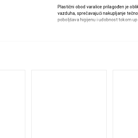
Plastični obod varalice prilagođen je ob
vazduha, sprečavajući nakupljanje tečnost
poboljšava higijenu i udobnost tokom up
Karakteristike:
Ortodontski oblik:
Pomaže priroda
Optimalan protok vazduha:
Spreča
Integrisani kanal za cirkulaciju 
Bez BPA:
Sigurna za svakodnevnu
Evropski standard EN 1400:
Garan
Higijenska kutija:
Omogućava bez
Način upotrebe:
Pre prve upotrebe i svak
maksimalnu higijenu. Kada nije u upotrebi,