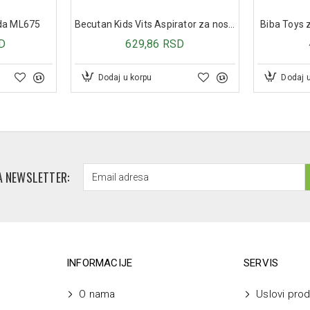
rda ML675
Becutan Kids Vits Aspirator za nos za bebe
Biba Toys z
D
629,86 RSD
Dodaj u korpu
Dodaj 
A NEWSLETTER:
INFORMACIJE
SERVIS
O nama
Uslovi prod