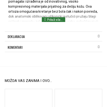
pomagala i izrađena je od inovativnog, visoko
kompresivnog materijala prijatnog za dečiju kožu. Ova
ortoza omogućava kretanje bez bola čak i nakon povreda,
dok anatomski oblikovani silikonski jastučići pružaju blagi
pritisak i masažu zgloba pri svakom koraku, poboljšavajući
cirkulaciju i smanjujući otok.
Zahvaljujući stabilnosti i udobnosti, ortoza ML830 se
DEKLARACIJA
koristi u rehabilitaciji posle povreda skočnog zgloba, u
postoperativnim stanjima, kao i kod hroničnih problema
KOMENTARI
poput slabosti ligamenata i degenerativnih promena.
Posebno dizajnirane kompresione podloge pomažu u
resorpciji hematoma i smanjenju otoka u predelu
gležnjeva.
Dostupne veličine (obim skočnog zgloba):
MOŽDA VAS ZANIMA I OVO...
S: 15–17 cm
M: 17–19 cm
L: 19–21 cm
Ključne karakteristike: