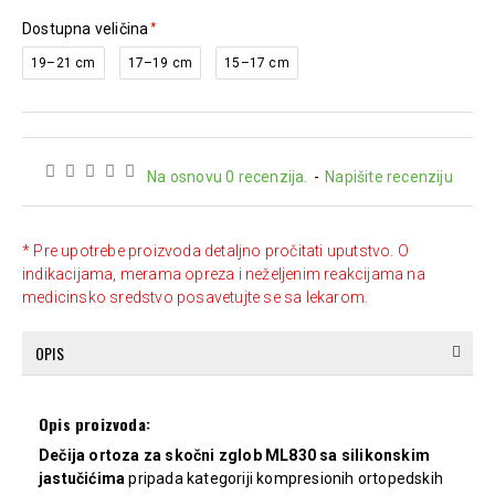
Dostupna veličina
19–21 cm
17–19 cm
15–17 cm
Na osnovu 0 recenzija.
-
Napišite recenziju
* Pre upotrebe proizvoda detaljno pročitati uputstvo. O
indikacijama, merama opreza i neželjenim reakcijama na
medicinsko sredstvo posavetujte se sa lekarom.
OPIS
Opis proizvoda:
Dečija ortoza za skočni zglob ML830 sa silikonskim
jastučićima
pripada kategoriji kompresionih ortopedskih