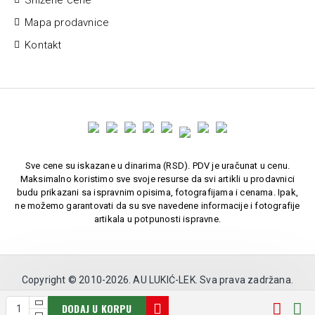
Snižene cene
Mapa prodavnice
Kontakt
Sve cene su iskazane u dinarima (RSD). PDV je uračunat u cenu.
Maksimalno koristimo sve svoje resurse da svi artikli u prodavnici
budu prikazani sa ispravnim opisima, fotografijama i cenama. Ipak,
ne možemo garantovati da su sve navedene informacije i fotografije
artikala u potpunosti ispravne.
Copyright © 2010-
2026. AU LUKIĆ-LEK. Sva prava zadržana.
Softverska izrada:
DODAJ U KORPU