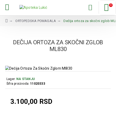
0
ORTOPEDSKA POMAGALA
Dečija ortoza za skočni zglob M
DEČIJA ORTOZA ZA SKOČNI ZGLOB
ML830
Lager:
NA STANJU
Šifra proizvoda:
11020333
3.100,00 RSD