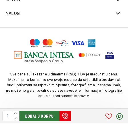
NALOG
Sve cene su iskazane u dinarima (RSD). PDV je uračunat u cenu.
Maksimalno koristimo sve svoje resurse da svi artikli u prodavnici
budu prikazani sa ispravnim opisima, fotografijama i cenama. Ipak,
ne možemo garantovati da su sve navedene informacije i fotografije
artikala u potpunosti ispravne.
DODAJ U KORPU
Copyright © 2010-
2026. AU LUKIĆ-LEK. Sva prava zadržana.