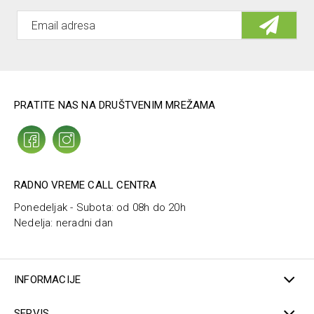
Univerzalan za levu i desnu nogu
2 silikonska jastučića
Ručno pranje u toploj vodi sa sapunom, bez ceđenja, na
temperaturi do 40°C. Sušiti na sobnoj temperaturi.
PRATITE NAS NA DRUŠTVENIM MREŽAMA
RADNO VREME CALL CENTRA
Ponedeljak - Subota: od 08h do 20h
Nedelja: neradni dan
INFORMACIJE
SERVIS