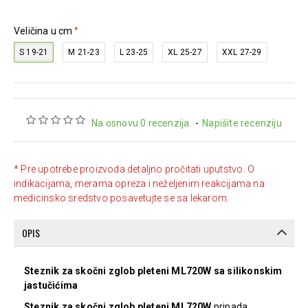
Veličina u cm
S 19-21
M 21-23
L 23-25
XL 25-27
XXL 27-29
Na osnovu 0 recenzija.
-
Napišite recenziju
* Pre upotrebe proizvoda detaljno pročitati uputstvo. O
indikacijama, merama opreza i neželjenim reakcijama na
medicinsko sredstvo posavetujte se sa lekarom.
OPIS
Steznik za skočni zglob pleteni ML720W sa silikonskim
jastučićima
Steznik za skočni zglob pleteni ML720W
pripada