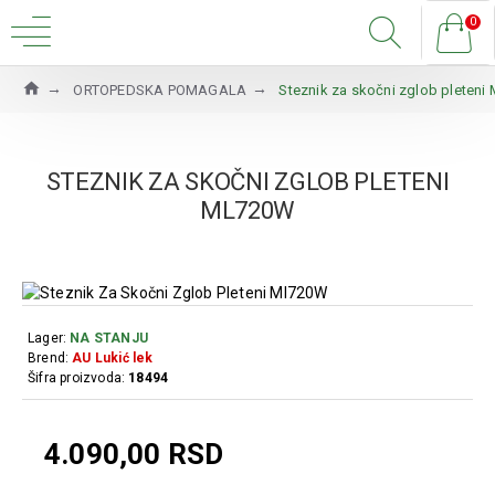
0
ORTOPEDSKA POMAGALA
Steznik za skočni zglob pleten
STEZNIK ZA SKOČNI ZGLOB PLETENI
ML720W
Lager:
NA STANJU
Brend:
AU Lukić lek
Šifra proizvoda:
18494
4.090,00 RSD